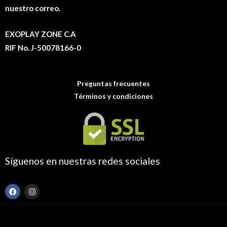
nuestro correo.
EXOPLAY ZONE C.A
RIF No. J-50078166-0
Preguntas frecuentes
Términos y condiciones
Síguenos en nuestras redes sociales
F
I
a
n
c
s
e
t
b
a
o
g