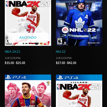
precios:
precios:
desde
desde
$15.03
$27.03
hasta
hasta
$25.03
$42.03
AGOTADO
NBA 2K21
Nhl 22
JUEGOS PS4
JUEGOS PS4
$
15.03
-
$
25.03
$
27.03
-
$
42.03
Rango
Rango
de
de
precios:
precios:
desde
desde
$2.00
$3.00
hasta
hasta
$4.00
$6.00