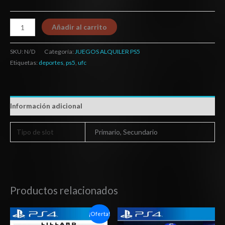
Añadir al carrito
SKU:
N/D
Categoría:
JUEGOS ALQUILER PS5
Etiquetas:
deportes
,
ps5
,
ufc
Información adicional
Tipo de slot
Primario, Secundario
Productos relacionados
Rango
Rango
¡Oferta!
de
de