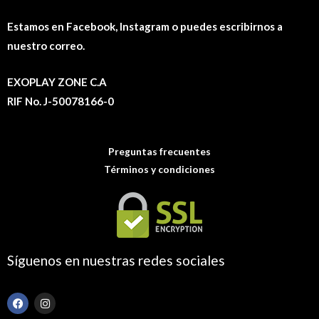
Estamos en Facebook, Instagram o puedes escribirnos a
nuestro correo.
EXOPLAY ZONE C.A
RIF No. J-50078166-0
Preguntas frecuentes
Términos y condiciones
Síguenos en nuestras redes sociales
F
I
a
n
c
s