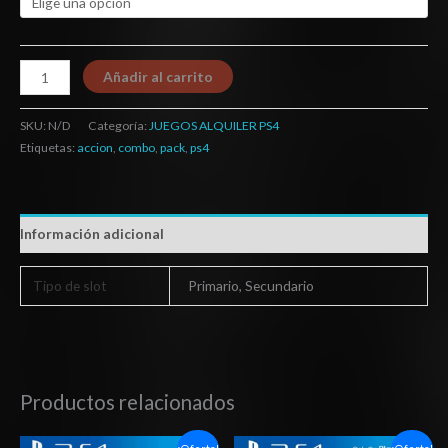
Añadir al carrito
SKU:
N/D
Categoría:
JUEGOS ALQUILER PS4
Etiquetas:
accion
,
combo
,
pack
,
ps4
Información adicional
Tipo de slot
Primario, Secundario
Productos relacionados
Rango
Rango