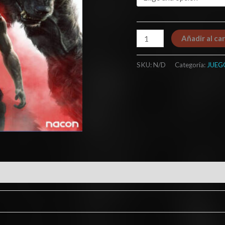
Añadir al car
SKU:
N/D
Categoría:
JUEG