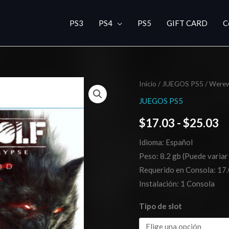
PS3
PS4
PS5
GIFT CARD
C
Werewolf:
Inicio
/
JUEGOS PS5
/ Werew
R
The
JUEGOS PS5
d
Apocalypse
$
17.03
-
$
25.03
–
pr
Earthblood
Idioma: Español
d
PS5
Peso: 8.2 gb (Puede variar
cantidad
$
Requerido en Consola: 17.
Instalación: 1 Consola
h
Tipo de slot
$