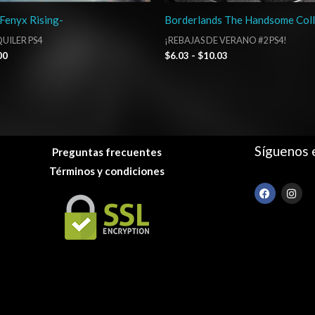
Fenyx Rising-
Borderlands The Handsome Coll
UILER PS4
¡REBAJAS DE VERANO #2 PS4!
00
$
6.03
-
$
10.03
Síguenos 
Preguntas frecuentes
Términos y condiciones
F
I
a
n
c
s
e
t
b
a
o
g
o
r
k
a
m