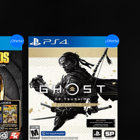
Rango
¡Oferta!
¡Oferta!
de
precios:
desde
$14.03
hasta
$20.03