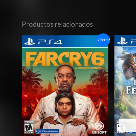
Productos relacionados
Rango
¡Oferta!
de
precios:
desde
$10.03
hasta
$17.03