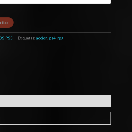
rito
OS PS5
Etiquetas:
accion
,
ps4
,
rpg