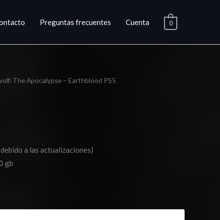
ontacto
Preguntas frecuentes
Cuenta
0
olf: The Apocalypse – Earthblood PS5
ango
e
ecios:
esde
 debido a las actualizaciones)
17.03
0 gb
asta
25.03