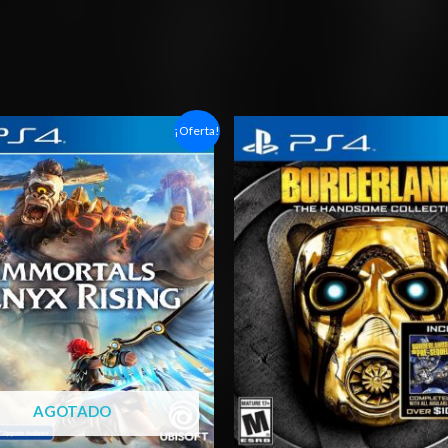
Rango
Rango
¡Oferta!
de
de
precios:
precios:
desde
desde
$5.00
$6.03
hasta
hasta
$7.00
$10.03
AGOTADO