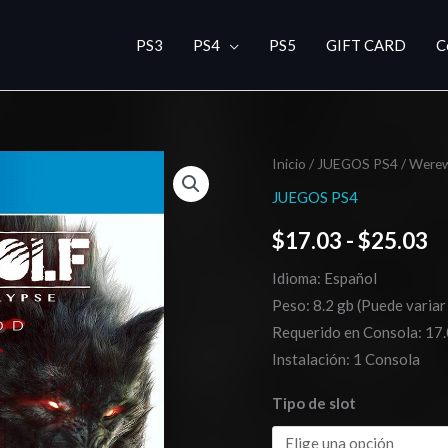
PS3
PS4
PS5
GIFT CARD
C
Werewolf:
Inicio
/
JUEGOS PS4
/ Werew
R
The
JUEGOS PS4
d
Apocalypse
$
17.03
-
$
25.03
–
pr
Earthblood
Idioma: Español
d
cantidad
Peso: 8.2 gb (Puede variar
$
Requerido en Consola: 17.
Instalación: 1 Consola
h
Tipo de slot
$