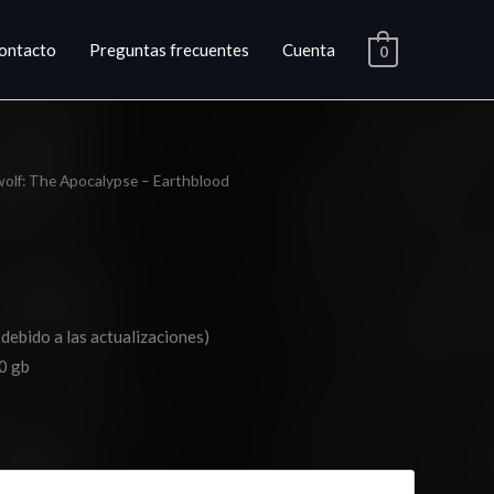
ontacto
Preguntas frecuentes
Cuenta
0
olf: The Apocalypse – Earthblood
ango
e
ecios:
esde
 debido a las actualizaciones)
17.03
0 gb
asta
25.03