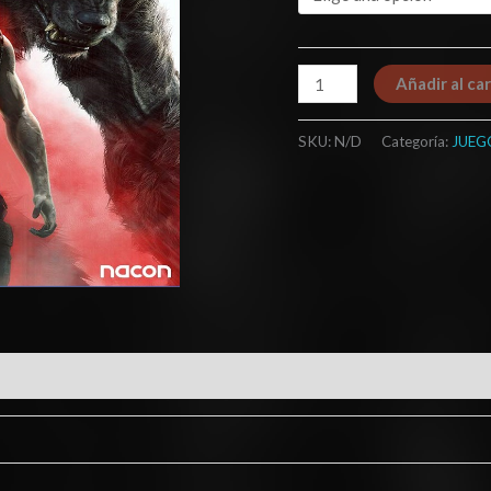
Añadir al car
SKU:
N/D
Categoría:
JUEG