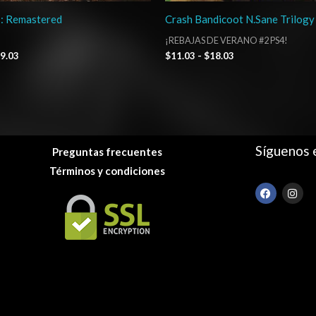
s: Remastered
Crash Bandicoot N.Sane Trilogy
¡REBAJAS DE VERANO #2 PS4!
9.03
$
11.03
-
$
18.03
Síguenos 
Preguntas frecuentes
Términos y condiciones
F
I
a
n
c
s
e
t
b
a
o
g
o
r
k
a
m