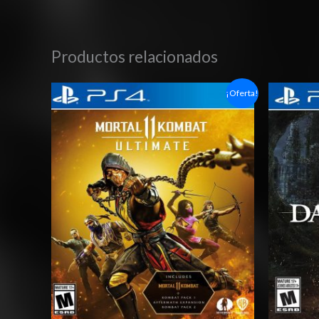
Productos relacionados
Rango
¡Oferta!
de
precios:
desde
$6.03
hasta
$10.03