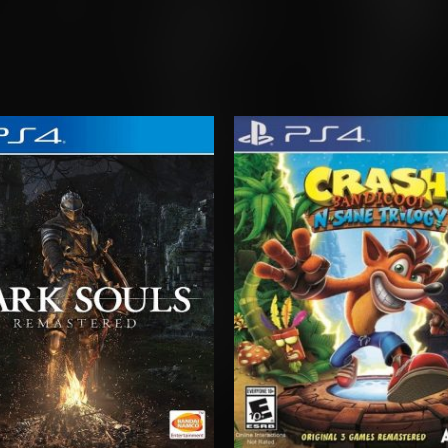
Rango
Rango
de
de
precios:
precios:
desde
desde
$20.03
$11.03
hasta
hasta
$29.03
$18.03