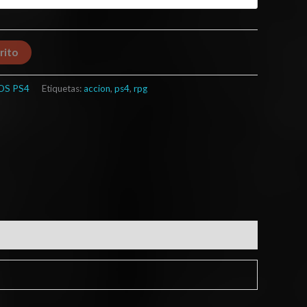
rito
OS PS4
Etiquetas:
accion
,
ps4
,
rpg