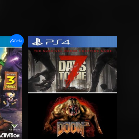
Rango
¡Oferta!
de
precios:
desde
$15.03
hasta
$24.03