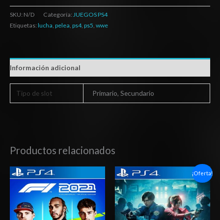
SKU:
N/D
Categoría:
JUEGOS PS4
Etiquetas:
lucha
,
pelea
,
ps4
,
ps5
,
wwe
Información adicional
Tipo de slot
Primario, Secundario
Productos relacionados
Rango
Rango
¡Oferta!
de
de
precios:
precios:
desde
desde
$27.03
$6.03
hasta
hasta
$42.03
$10.03