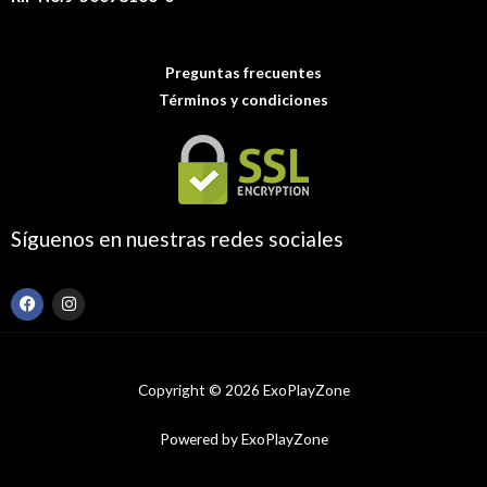
Preguntas frecuentes
Términos y condiciones
Síguenos en nuestras redes sociales
F
I
a
n
c
s
e
t
b
a
o
g
Copyright © 2026 ExoPlayZone
o
r
k
a
m
Powered by ExoPlayZone