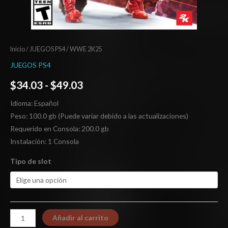
Inicio
/
JUEGOS PS4
/ WWE 2K25
JUEGOS PS4
$
34.03
-
$
49.03
Idioma: Español
Peso: 100.0 gb (Puede variar debido a las actualizaciones)
Requerido en Consola: 200.0 gb
Instalación: 1 Consola
Tipo de slot
Añadir al carrito