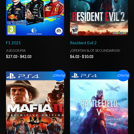
F1 2021
Resident Evil 2
JUEGOS PS4
¡OFERTAS SLOT SECUNDARIOS!
$
27.03
-
$
42.03
$
6.03
-
$
10.03
Rango
Rango
¡Oferta!
¡Oferta!
de
de
precios:
precios:
desde
desde
$6.03
$6.03
hasta
hasta
$10.03
$10.03