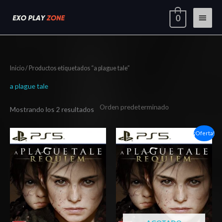
Ir
Menú
0
al
contenido
princi
Inicio
/ Productos etiquetados “a plague tale”
a plague tale
Mostrando los 2 resultados
Rango
Rango
¡Oferta!
de
de
precios:
precios:
desde
desde
$27.03
$5.00
hasta
hasta
$42.03
$8.00