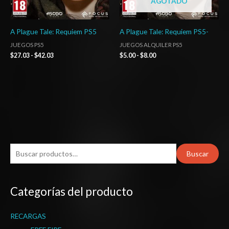
AGOTADO
A Plague Tale: Requiem PS5
A Plague Tale: Requiem PS5-
JUEGOS PS5
JUEGOS ALQUILER PS5
$
27.03
-
$
42.03
$
5.00
-
$
8.00
B
Buscar
u
s
Categorías del producto
c
a
RECARGAS
r