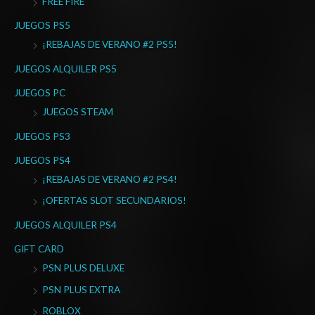
FREE FIRE
p
o
JUEGOS PS5
r
¡REBAJAS DE VERANO #2 PS5!
:
JUEGOS ALQUILER PS5
JUEGOS PC
JUEGOS STEAM
JUEGOS PS3
JUEGOS PS4
¡REBAJAS DE VERANO #2 PS4!
¡OFERTAS SLOT SECUNDARIOS!
JUEGOS ALQUILER PS4
GIFT CARD
PSN PLUS DELUXE
PSN PLUS EXTRA
ROBLOX