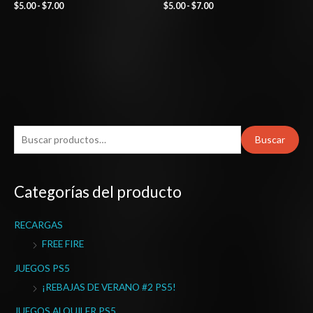
$
5.00
-
$
7.00
$
5.00
-
$
7.00
B
Buscar
u
s
Categorías del producto
c
a
RECARGAS
r
FREE FIRE
p
o
JUEGOS PS5
r
¡REBAJAS DE VERANO #2 PS5!
:
JUEGOS ALQUILER PS5