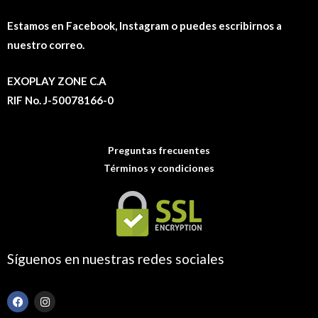
Estamos en Facebook, Instagram o puedes escribirnos a
nuestro correo.
EXOPLAY ZONE C.A
RIF No. J-50078166-0
Preguntas frecuentes
Términos y condiciones
Síguenos en nuestras redes sociales
F
I
a
n
c
s