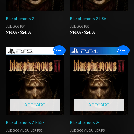
Blasphemous 2
Blasphemous 2 PS5
JUEGOS PS4
JUEGOS PS5
$
16.03
-
$
24.03
$
16.03
-
$
24.03
Rango
Rango
¡Oferta!
¡Oferta!
de
de
precios:
precios:
desde
desde
$5.00
$5.00
hasta
hasta
$7.00
$7.00
AGOTADO
AGOTADO
Blasphemous 2 PS5-
Blasphemous 2-
JUEGOS ALQUILER PS5
JUEGOS ALQUILER PS4