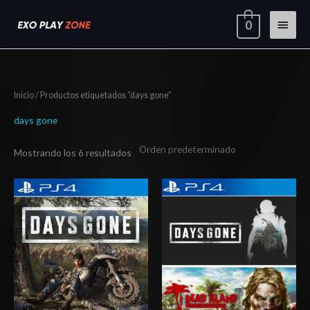
Ir
Menú
0
al
contenido
princi
Inicio
/ Productos etiquetados “days gone”
days gone
Mostrando los 6 resultados
Rango
Rango
de
de
precios:
precios:
desde
desde
$20.03
$5.00
hasta
hasta
$29.03
$8.00