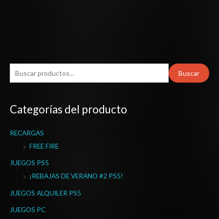
B
Buscar
u
s
Categorías del producto
c
a
RECARGAS
r
FREE FIRE
p
o
JUEGOS PS5
r
¡REBAJAS DE VERANO #2 PS5!
:
JUEGOS ALQUILER PS5
JUEGOS PC