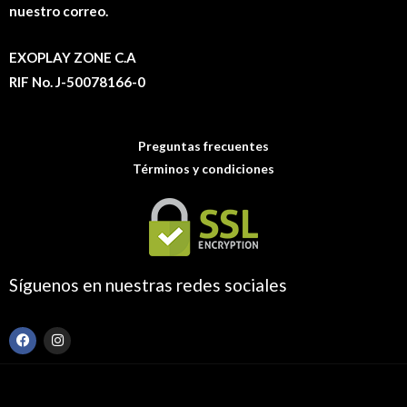
nuestro correo.
EXOPLAY ZONE C.A
RIF No. J-50078166-0
Preguntas frecuentes
Términos y condiciones
Síguenos en nuestras redes sociales
F
I
a
n
c
s
e
t
b
a
o
g