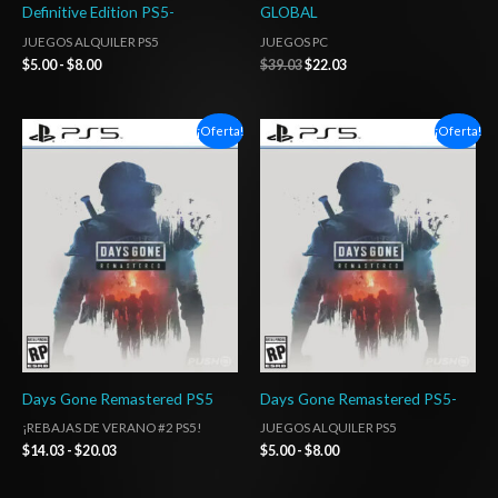
Definitive Edition PS5-
GLOBAL
JUEGOS ALQUILER PS5
JUEGOS PC
$
5.00
-
$
8.00
$
39.03
$
22.03
Rango
Rango
¡Oferta!
¡Oferta!
de
de
precios:
precios:
desde
desde
$14.03
$5.00
hasta
hasta
$20.03
$8.00
Days Gone Remastered PS5
Days Gone Remastered PS5-
¡REBAJAS DE VERANO #2 PS5!
JUEGOS ALQUILER PS5
$
14.03
-
$
20.03
$
5.00
-
$
8.00