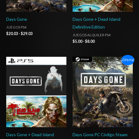
Days Gone
Days Gone + Dead Island
Definitive Edition
JUEGOS PS4
$
20.03
-
$
29.03
JUEGOS ALQUILER PS4
$
5.00
-
$
8.00
Rango
El
El
¡Oferta!
de
precio
precio
precios:
original
actual
desde
era:
es:
$5.00
$39.03.
$22.03.
hasta
$8.00
Days Gone + Dead Island
Days Gone PC Código Steam