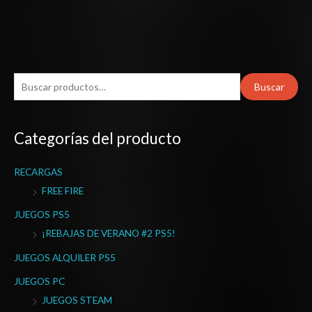
B
Buscar
u
s
Categorías del producto
c
a
RECARGAS
r
FREE FIRE
p
o
JUEGOS PS5
r
¡REBAJAS DE VERANO #2 PS5!
:
JUEGOS ALQUILER PS5
JUEGOS PC
JUEGOS STEAM