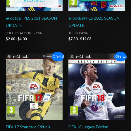
AGOTADO
eFootball PES 2021 SEASON
eFootball PES 2021 SEASON
UPDATE
UPDATE
JUEGOS ALQUILER PS4
JUEGOS PS4
$
2.00
-
$
4.00
$
7.30
-
$
12.03
El
El
El
El
¡Oferta!
¡Oferta!
precio
precio
precio
precio
original
actual
original
actual
era:
es:
era:
es:
$7.03.
$3.03.
$8.76.
$4.03.
FIFA 17 Standard Edition
FIFA 18 Legacy Edition