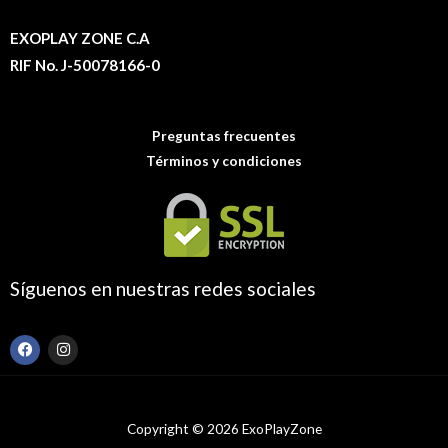
EXOPLAY ZONE C.A
RIF No. J-50078166-0
Preguntas frecuentes
Términos y condiciones
Síguenos en nuestras redes sociales
F
I
a
n
c
s
e
t
b
a
o
g
Copyright © 2026 ExoPlayZone
o
r
k
a