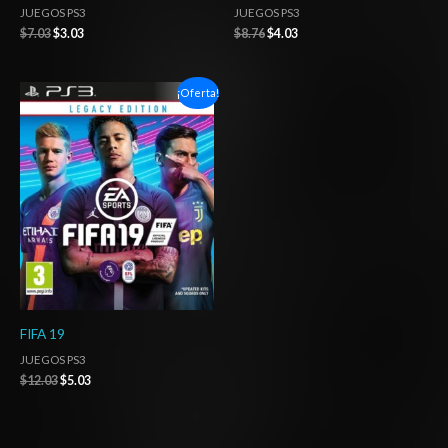
JUEGOS PS3
JUEGOS PS3
$
7.03
$
3.03
$
8.76
$
4.03
El
El
¡Oferta!
precio
precio
original
actual
era:
es:
$12.03.
$5.03.
FIFA 19
JUEGOS PS3
$
12.03
$
5.03