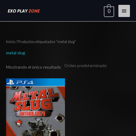
Ir
Menú
0
al
contenido
princi
Inicio
/ Productos etiquetados “metal slug”
metal slug
Mostrando el único resultado
Rango
de
precios:
desde
$10.03
hasta
$15.03