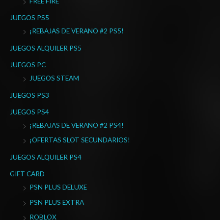
FREE FIRE
p
o
JUEGOS PS5
r
¡REBAJAS DE VERANO #2 PS5!
:
JUEGOS ALQUILER PS5
JUEGOS PC
JUEGOS STEAM
JUEGOS PS3
JUEGOS PS4
¡REBAJAS DE VERANO #2 PS4!
¡OFERTAS SLOT SECUNDARIOS!
JUEGOS ALQUILER PS4
GIFT CARD
PSN PLUS DELUXE
PSN PLUS EXTRA
ROBLOX