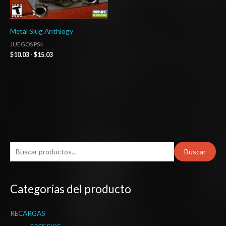
Metal Slug Anthlogy
JUEGOS PS4
$
10.03
-
$
15.03
B
Buscar
u
s
Categorías del producto
c
a
RECARGAS
r