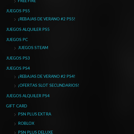
FREE FIRE
p
o
JUEGOS PS5
r
¡REBAJAS DE VERANO #2 PS5!
:
JUEGOS ALQUILER PS5
JUEGOS PC
JUEGOS STEAM
JUEGOS PS3
JUEGOS PS4
¡REBAJAS DE VERANO #2 PS4!
¡OFERTAS SLOT SECUNDARIOS!
JUEGOS ALQUILER PS4
GIFT CARD
PSN PLUS EXTRA
ROBLOX
PSN PLUS DELUXE