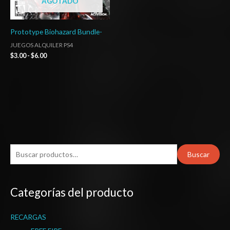
AGOTADO
Prototype Biohazard Bundle-
JUEGOS ALQUILER PS4
$
3.00
-
$
6.00
B
Buscar
u
s
Categorías del producto
c
a
RECARGAS
r