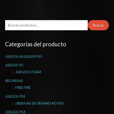
B
Buscar
u
s
Categorías del producto
c
a
JUEGOS ALQUILER PS5
r
p
JUEGOS PC
o
JUEGOS STEAM
r
RECARGAS
:
FREE FIRE
JUEGOS PS5
¡REBAJAS DE VERANO #2 PS5!
JUEGOS PS3