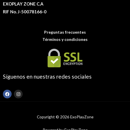
EXOPLAY ZONE C.A
RIF No. J-50078166-0
Preguntas frecuentes
Términos y condiciones
Síguenos en nuestras redes sociales
F
I
a
n
c
s
e
t
b
a
o
g
Copyright © 2026 ExoPlayZone
o
r
k
a
m
Powered by ExoPlayZone