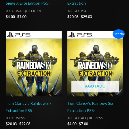
Siege X Elite Edition PS5-
Extraction
JUEGOS ALQUILER PS5
JUEGOS PS4
$
4.00
-
$
7.00
$
20.03
-
$
29.03
Rango
Rango
¡Oferta!
de
de
precios:
precios:
desde
desde
$20.03
$4.00
hasta
hasta
$29.03
$7.00
AGOTADO
Tom Clancy’s Rainbow Six
Tom Clancy’s Rainbow Six
Extraction PS5
Extraction PS5-
JUEGOS PS5
JUEGOS ALQUILER PS5
$
20.03
-
$
29.03
$
4.00
-
$
7.00