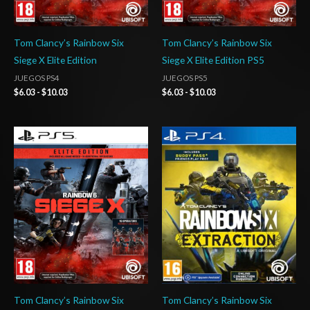
Tom Clancy’s Rainbow Six
Tom Clancy’s Rainbow Six
Siege X Elite Edition
Siege X Elite Edition PS5
JUEGOS PS4
JUEGOS PS5
$
6.03
-
$
10.03
$
6.03
-
$
10.03
Rango
Rango
de
de
precios:
precios:
desde
desde
$4.00
$20.03
hasta
hasta
$7.00
$29.03
Tom Clancy’s Rainbow Six
Tom Clancy’s Rainbow Six