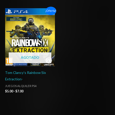
Rango
¡Oferta!
de
precios:
desde
$5.00
hasta
$7.00
AGOTADO
Tom Clancy’s Rainbow Six
Extraction-
JUEGOS ALQUILER PS4
$
5.00
-
$
7.00