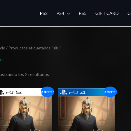
PS3
PS4
PS5
GIFT CARD
C
icio
/ Productos etiquetados “sifu”
fu
strando los 2 resultados
Rango
Rango
¡Oferta!
¡Oferta!
de
de
precios:
precios:
desde
desde
$4.00
$4.00
hasta
hasta
$7.00
$7.00