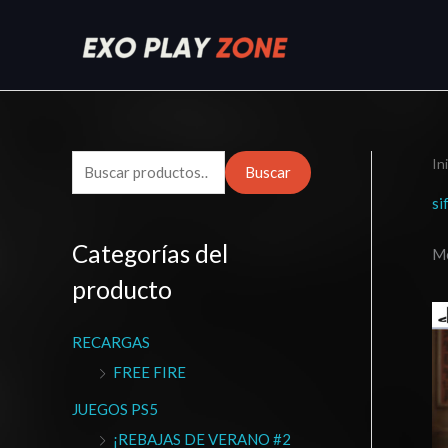
Ir
al
contenido
In
B
Buscar
u
si
s
Categorías del
Mo
c
producto
a
r
RECARGAS
p
FREE FIRE
o
r
JUEGOS PS5
:
¡REBAJAS DE VERANO #2