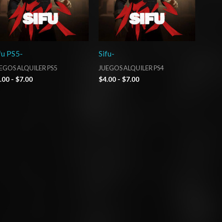
fu PS5-
Sifu-
EGOS ALQUILER PS5
JUEGOS ALQUILER PS4
.00
-
$
7.00
$
4.00
-
$
7.00