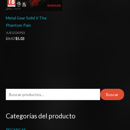
Metal Gear Solid V The
Phantom Pain
JUEGOS PS3
$
9.47
$
5.03
B
Buscar
u
s
Categorías del producto
c
a
RECARGAS