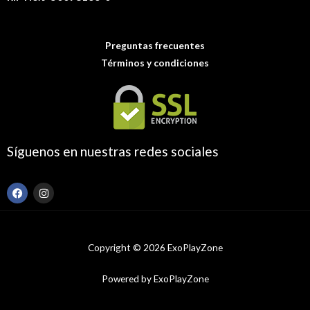
Preguntas frecuentes
Términos y condiciones
Síguenos en nuestras redes sociales
F
I
a
n
c
s
e
t
b
a
o
g
Copyright © 2026 ExoPlayZone
o
r
k
a
m
Powered by ExoPlayZone