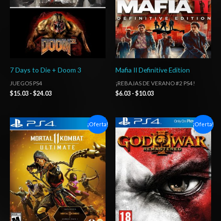
7 Days to Die + Doom 3
Mafia II Definitive Edition
JUEGOS PS4
¡REBAJAS DE VERANO #2 PS4!
$
15.03
-
$
24.03
$
6.03
-
$
10.03
Rango
Rango
¡Oferta!
¡Oferta!
de
de
precios:
precios:
desde
desde
$6.03
$6.03
hasta
hasta
$10.03
$10.03