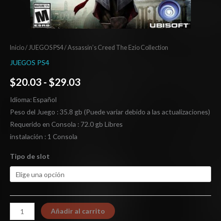
Inicio
/
JUEGOS PS4
/ Assassin’s Creed The Ezio Collection
JUEGOS PS4
$
20.03
-
$
29.03
Idioma: Español
Peso del Juego : 35.8 gb (Puede variar debido a las actualizaciones)
Requerido en Consola : 72.0 gb Libres
instalación : 1 Consola
Tipo de slot
Añadir al carrito