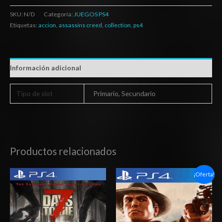
SKU:
N/D
Categoría:
JUEGOS PS4
Etiquetas:
accion
,
assassins creed
,
collection
,
ps4
Información adicional
Tipo de slot
Primario, Secundario
Productos relacionados
Rango
Rango
¡Oferta!
de
de
precios:
precios:
desde
desde
$15.03
$6.03
hasta
hasta
$24.03
$10.03