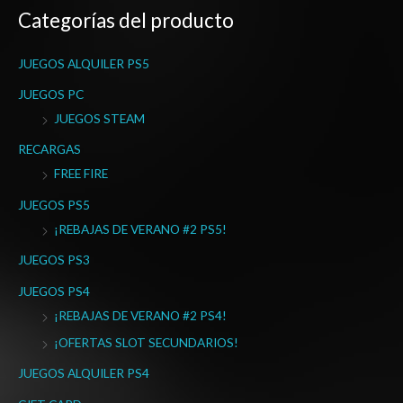
Categorías del producto
c
a
JUEGOS ALQUILER PS5
r
p
JUEGOS PC
o
JUEGOS STEAM
r
RECARGAS
:
FREE FIRE
JUEGOS PS5
¡REBAJAS DE VERANO #2 PS5!
JUEGOS PS3
JUEGOS PS4
¡REBAJAS DE VERANO #2 PS4!
¡OFERTAS SLOT SECUNDARIOS!
JUEGOS ALQUILER PS4