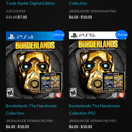
Tomb Raider Digital Edition
Collection
JUEGOS PS3
¡REBAJAS DE VERANO #2 PS4!
$
14.00
$
7.03
$
6.03
-
$
10.03
Rango
Rango
¡Oferta!
¡Oferta!
de
de
precios:
precios:
desde
desde
$6.03
$6.03
hasta
hasta
$10.03
$10.03
Borderlands The Handsome
Borderlands The Handsome
Collection
Collection PS5
¡REBAJAS DE VERANO #2 PS4!
¡REBAJAS DE VERANO #2 PS5!
$
6.03
-
$
10.03
$
6.03
-
$
10.03