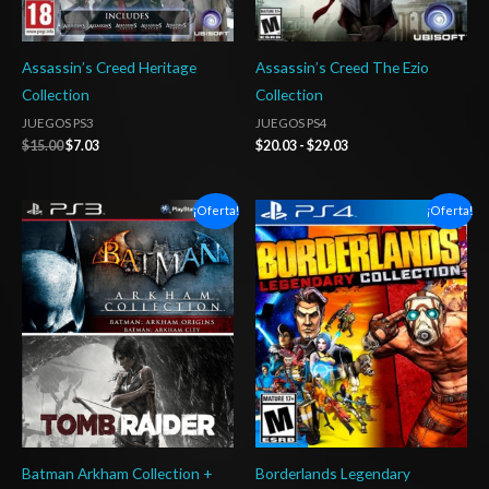
Assassin’s Creed Heritage
Assassin’s Creed The Ezio
Collection
Collection
JUEGOS PS3
JUEGOS PS4
$
15.00
$
7.03
$
20.03
-
$
29.03
El
El
Rango
¡Oferta!
¡Oferta!
precio
precio
de
original
actual
precios:
era:
es:
desde
$14.00.
$7.03.
$6.03
hasta
$10.03
Batman Arkham Collection +
Borderlands Legendary