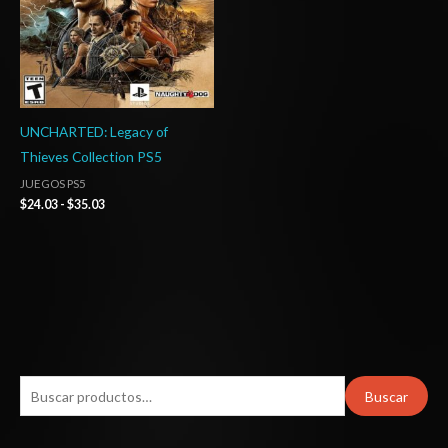
UNCHARTED: Legacy of
Thieves Collection PS5
JUEGOS PS5
$
24.03
-
$
35.03
B
Buscar
u
s