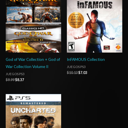
era:
es:
era:
es:
$9.99.
$8.37.
$10.13.
$7.03.
God of War Collection + God of
InFAMOUS Collection
War Collection Volume II
JUEGOS PS3
$
10.13
$
7.03
JUEGOS PS3
$
9.99
$
8.37
Rango
de
precios:
desde
$24.03
hasta
$35.03