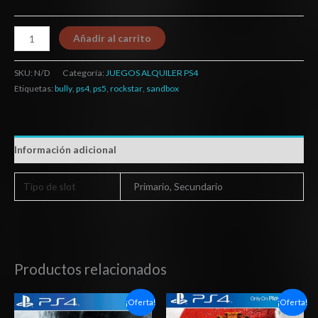
Añadir al carrito
SKU:
N/D
Categoría:
JUEGOS ALQUILER PS4
Etiquetas:
bully
,
ps4
,
ps5
,
rockstar
,
sandbox
Información adicional
Tipo de slot
Primario, Secundario
Productos relacionados
Rango
Rango
¡Oferta!
¡Oferta!
de
de