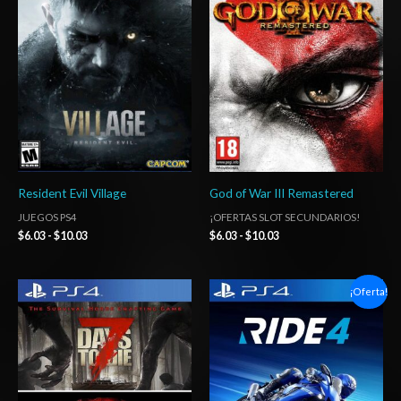
precios:
precios:
desde
desde
$6.03
$6.03
hasta
hasta
$10.03
$10.03
Resident Evil Village
God of War III Remastered
JUEGOS PS4
¡OFERTAS SLOT SECUNDARIOS!
$
6.03
-
$
10.03
$
6.03
-
$
10.03
Rango
Rango
¡Oferta!
de
de
precios:
precios:
desde
desde
$15.03
$6.03
hasta
hasta
$24.03
$10.03