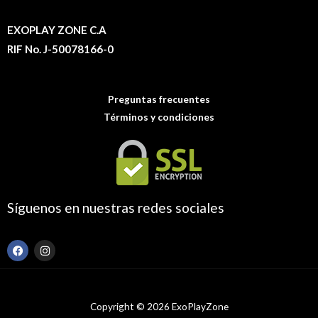
EXOPLAY ZONE C.A
RIF No. J-50078166-0
Preguntas frecuentes
Términos y condiciones
Síguenos en nuestras redes sociales
F
I
a
n
c
s
e
t
b
a
o
g
Copyright © 2026 ExoPlayZone
o
r