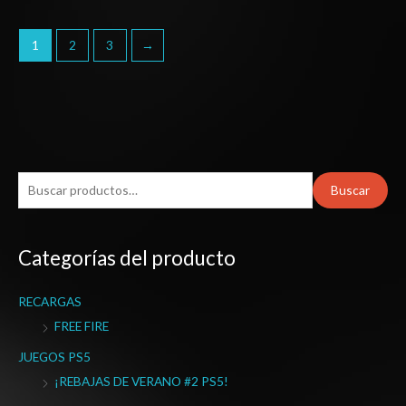
1
2
3
→
B
Buscar
u
s
Categorías del producto
c
a
RECARGAS
r
FREE FIRE
p
o
JUEGOS PS5
r
¡REBAJAS DE VERANO #2 PS5!
: