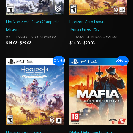
Horizon Zero Dawn Complete
Horizon Zero Dawn
Edition
Remastered PS5
¡OFERTAS SLOT SECUNDARIOS!
¡REBAJAS DE VERANO #2 PS5!
$
14.03
-
$
29.03
$
14.03
-
$
20.03
Rango
Rango
¡Oferta!
¡Oferta!
de
de
precios:
precios:
desde
desde
$5.00
$6.03
hasta
hasta
$8.00
$10.03
Horizon Zero Dawn
Mafia: Definitive Edition