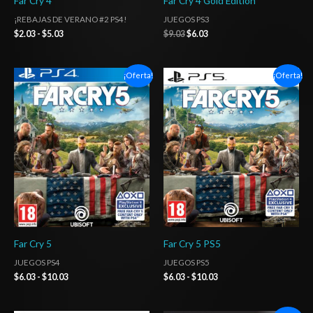
Far Cry 4
Far Cry 4 Gold Edition
¡REBAJAS DE VERANO #2 PS4!
JUEGOS PS3
$
2.03
-
$
5.03
$
9.03
$
6.03
Rango
Rango
¡Oferta!
¡Oferta!
de
de
precios:
precios:
desde
desde
$6.03
$6.03
hasta
hasta
$10.03
$10.03
Far Cry 5
Far Cry 5 PS5
JUEGOS PS4
JUEGOS PS5
$
6.03
-
$
10.03
$
6.03
-
$
10.03