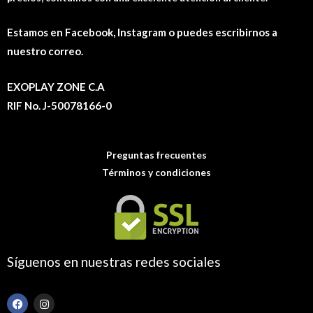
Estamos en Facebook, Instagram o puedes escribirnos a
nuestro correo.
EXOPLAY ZONE C.A
RIF No. J-50078166-0
Preguntas frecuentes
Términos y condiciones
Síguenos en nuestras redes sociales
F
I
a
n