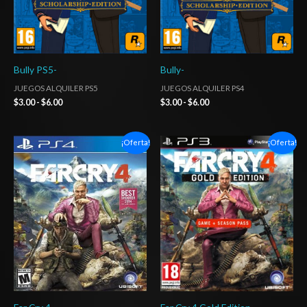
Bully PS5-
Bully-
JUEGOS ALQUILER PS5
JUEGOS ALQUILER PS4
$
3.00
-
$
6.00
$
3.00
-
$
6.00
Rango
El
El
¡Oferta!
¡Oferta!
de
precio
precio
precios:
original
actual
desde
era:
es:
$2.03
$9.03.
$6.03.
hasta
$5.03