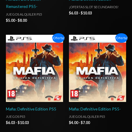
Remastered PS5-
¡OFERTAS SLOT SECUNDARIOS!
$
6.03
-
$
10.03
JUEGOS ALQUILER PS5
$
5.00
-
$
8.00
Rango
Rango
¡Oferta!
¡Oferta!
de
de
precios:
precios:
desde
desde
$6.03
$4.00
hasta
hasta
$10.03
$7.00
Mafia: Definitive Edition PS5
Mafia: Definitive Edition PS5-
JUEGOS PS5
JUEGOS ALQUILER PS5
$
6.03
-
$
10.03
$
4.00
-
$
7.00