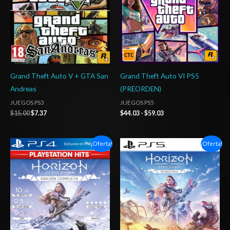
Grand Theft Auto V + GTA San
Grand Theft Auto VI PS5
Andreas
(PREORDEN)
JUEGOS PS3
JUEGOS PS5
$
15.00
$
7.37
$
44.03
-
$
59.03
Rango
Rango
¡Oferta!
¡Oferta!
de
de
precios:
precios:
desde
desde
$14.03
$14.03
hasta
hasta
$29.03
$20.03