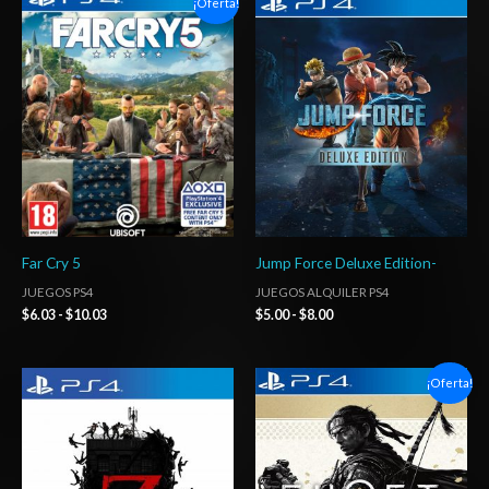
¡Oferta!
de
de
precios:
precios:
desde
desde
$6.03
$5.00
hasta
hasta
$10.03
$8.00
Far Cry 5
Jump Force Deluxe Edition-
JUEGOS PS4
JUEGOS ALQUILER PS4
$
6.03
-
$
10.03
$
5.00
-
$
8.00
Rango
Rango
¡Oferta!
de
de
precios:
precios:
desde
desde
$16.03
$14.03
hasta
hasta
$24.03
$20.03