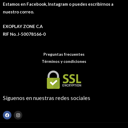
Estamos en Facebook, Instagram o puedes escribirnos a
nuestro correo.
EXOPLAY ZONE C.A
RIF No. J-50078166-0
Preguntas frecuentes
Términos y condiciones
Síguenos en nuestras redes sociales
F
I
a
n
c
s
e
t