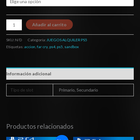
Añadir al carrito
SKU:
N/D
Categoría:
JUEGOS ALQUILER PS5
Etiquetas:
accion
,
far cry
,
ps4
,
ps5
,
sandbox
Información adicional
Tipo de slot
Primario, Secundario
Productos relacionados
Rango
Rango