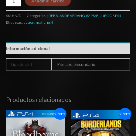
Añadir al carrito
SKU:
N/D
Categorías:
¡REBAJAS DE VERANO #2 PS4!
,
JUEGOS PS4
Etiquetas:
accion
,
mafia
,
ps4
Información adicional
Tipo de slot
Primario, Secundario
Productos relacionados
Rango
Rango
¡Oferta!
¡Oferta!
de
de
precios:
precios:
desde
desde
$6.03
$6.03