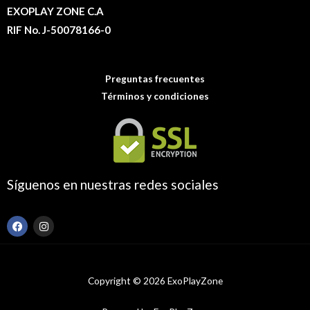
EXOPLAY ZONE C.A
RIF No. J-50078166-0
Preguntas frecuentes
Términos y condiciones
Síguenos en nuestras redes sociales
F
I
a
n
c
s
e
t
b
a
o
g
Copyright © 2026 ExoPlayZone
o
r
k
a
m