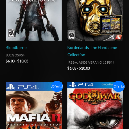
hasta
hasta
$10.03
$10.03
Bloodborne
Borderlands The Handsome
Collection
JUEGOS PS4
$
6.03
-
$
10.03
¡REBAJAS DE VERANO #2 PS4!
$
6.03
-
$
10.03
Rango
Rango
¡Oferta!
¡Oferta!
de
de
precios:
precios:
desde
desde
$6.03
$6.03
hasta
hasta
$10.03
$10.03