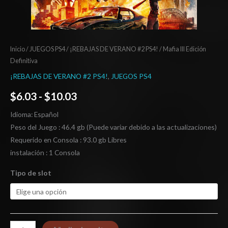
Inicio
/
JUEGOS PS4
/
¡REBAJAS DE VERANO #2 PS4!
/ Mafia III Edición
Definitiva
¡REBAJAS DE VERANO #2 PS4!
,
JUEGOS PS4
$
6.03
-
$
10.03
Idioma: Español
Peso del Juego : 46.4 gb (Puede variar debido a las actualizaciones)
Requerido en Consola : 93.0 gb Libres
instalación : 1 Consola
Tipo de slot