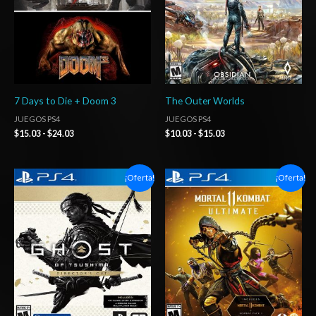
7 Days to Die + Doom 3
The Outer Worlds
JUEGOS PS4
JUEGOS PS4
$
15.03
-
$
24.03
$
10.03
-
$
15.03
Rango
Rango
¡Oferta!
¡Oferta!
de
de
precios:
precios:
desde
desde
$14.03
$6.03
hasta
hasta
$20.03
$10.03