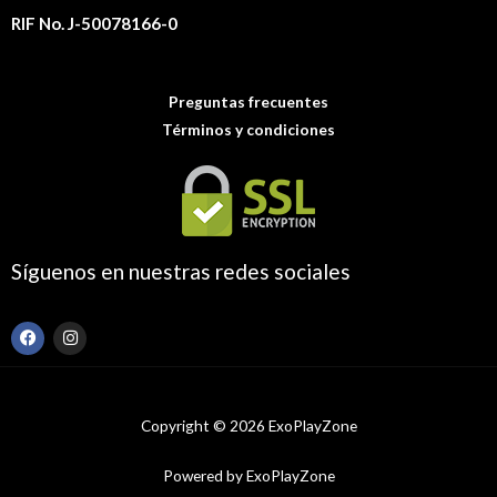
RIF No. J-50078166-0
Preguntas frecuentes
Términos y condiciones
Síguenos en nuestras redes sociales
F
I
a
n
c
s
e
t
b
a
o
g
Copyright © 2026 ExoPlayZone
o
r
k
a
m
Powered by ExoPlayZone