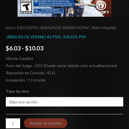
Inicio
/
JUEGOS PS4
/
¡REBAJAS DE VERANO #2 PS4!
/ Riders Republic
¡REBAJAS DE VERANO #2 PS4!
,
JUEGOS PS4
$
6.03
-
$
10.03
Idioma: Español
Peso del Juego : 20.5 (Puede variar debido a las actualizaciones)
Requerido en Consola : 41.0
instalación : 1 Consola
Tipo de slot
Añadir al carrito