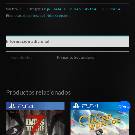
SKU:
N/D
Categorías:
¡REBAJAS DE VERANO #2 PS4!
,
JUEGOS PS4
Etiquetas:
deportes
,
ps4
,
riders republic
Información adicional
Tipo de slot
Primario, Secundario
Productos relacionados
Rango
Rango
¡Oferta!
de
de
precios:
precios:
desde
desde
$15.03
$10.03
hasta
hasta
$24.03
$15.03