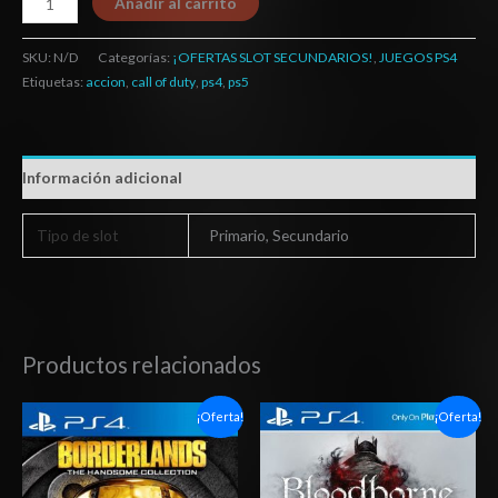
Añadir al carrito
SKU:
N/D
Categorías:
¡OFERTAS SLOT SECUNDARIOS!
,
JUEGOS PS4
Etiquetas:
accion
,
call of duty
,
ps4
,
ps5
Información adicional
Tipo de slot
Primario, Secundario
Productos relacionados
Rango
Rango
¡Oferta!
¡Oferta!
de
de
precios:
precios:
desde
desde
$6.03
$6.03