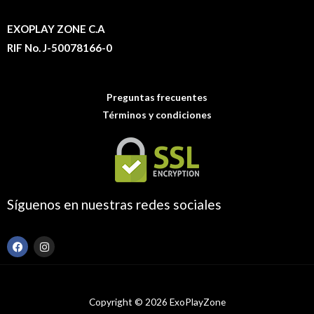
EXOPLAY ZONE C.A
RIF No. J-50078166-0
Preguntas frecuentes
Términos y condiciones
Síguenos en nuestras redes sociales
F
I
a
n
c
s
e
t
b
a
o
g
Copyright © 2026 ExoPlayZone
o
r