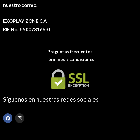
nuestro correo.
EXOPLAY ZONE C.A
RIF No. J-50078166-0
Preguntas frecuentes
Términos y condiciones
Síguenos en nuestras redes sociales
F
I
a
n
c
s
e
t
b
a
o
g