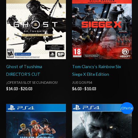
precios:
precios:
desde
desde
$14.03
$6.03
hasta
hasta
$20.03
$10.03
Ghost of Tsushima
Tom Clancy’s Rainbow Six
DIRECTOR’S CUT
Siege X Elite Edition
¡OFERTAS SLOT SECUNDARIOS!
JUEGOS PS4
$
14.03
-
$
20.03
$
6.03
-
$
10.03
Rango
Rango
¡Oferta!
de
de
precios:
precios:
desde
desde
$27.03
$6.03
hasta
hasta
$42.03
$10.03