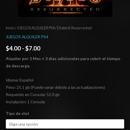
Inicio
/
JUEGOS ALQUILER PS4
/ Diablo II: Resurrected-
JUEGOS ALQUILER PS4
$
4.00
-
$
7.00
Alquiler por 1 Mes + 3 días adicionales para cubrir el tiempo
de descarga.
Idioma: Español
Peso: 25.1 gb (Puede variar debido a las actualizaciones)
Requerido en Consola: 52.0 gb
Instalación: 1 Consola
Tipo de slot