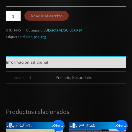
Añadir al carrito
SKU:
N/D
Categoría:
JUEGOS ALQUILER PS4
Etiquetas:
diablo
,
ps4
,
rpg
Información adicional
Tipo de slot
Primario, Secundario
Productos relacionados
Rango
Rango
¡Oferta!
¡Oferta!
de
de