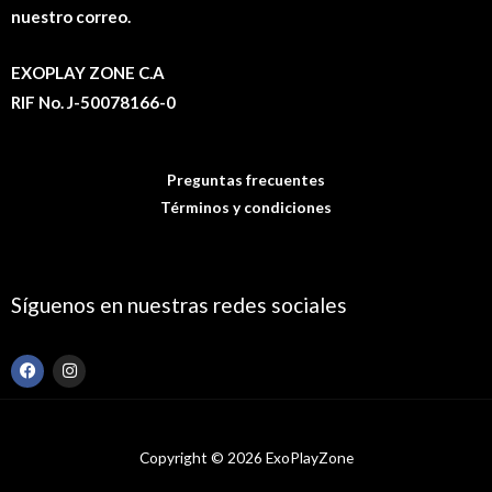
nuestro correo.
EXOPLAY ZONE C.A
RIF No. J-50078166-0
Preguntas frecuentes
Términos y condiciones
Síguenos en nuestras redes sociales
F
I
a
n
c
s
e
t
b
a
o
g
Copyright © 2026 ExoPlayZone
o
r
k
a