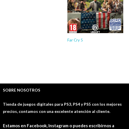
JUEGOS PS4
$
10.03
-
$
15.03
Far Cry 5
JUEGOS PS4
$
6.03
-
$
10.03
SOBRE NOSOTROS
Tienda de juegos digitales para PS3, PS4 y PS5 con los mejores
precios, contamos con una excelente atención al cliente.
Estamos en Facebook, Instagram o puedes escribirnos a