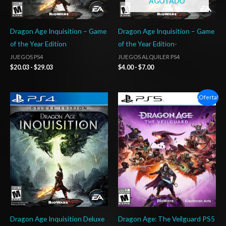
AGOTADO
Dragon Age Inquisition – Game
Dragon Age Inquisition – Game
of the Year Edition
of the Year Edition-
JUEGOS PS4
JUEGOS ALQUILER PS4
$
20.03
-
$
29.03
$
4.00
-
$
7.00
Rango
Rango
¡Oferta!
de
de
precios:
precios:
desde
desde
$10.03
$20.03
hasta
hasta
$15.03
$29.03
Dragon Age Inquisition Deluxe
Dragon Age: The Veilguard PS5