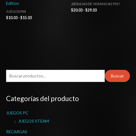
Edition
¡REBAJAS DE VERANO #2 PS5!
$
20.03
-
$
29.03
JUEGOS PS4
$
10.03
-
$
15.03
B
Buscar
u
s
Categorías del producto
c
a
JUEGOS PC
r
JUEGOS STEAM
p
o
RECARGAS