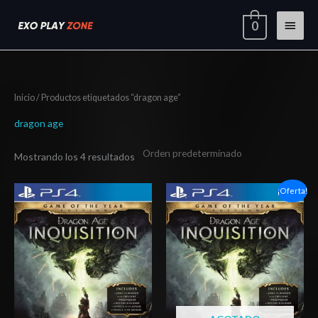
Ir
Menú
0
al
contenido
princi
Inicio
/ Productos etiquetados “dragon age”
dragon age
Mostrando los 4 resultados
Rango
Rango
¡Oferta!
de
de
precios:
precios:
desde
desde
$20.03
$4.00
hasta
hasta
$29.03
$7.00