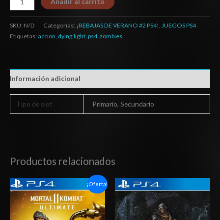
Añadir al carrito
SKU:
N/D
Categorías:
¡REBAJAS DE VERANO #2 PS4!
,
JUEGOS PS4
Etiquetas:
accion
,
dying light
,
ps4
,
zombies
Información adicional
Tipo de slot
Primario, Secundario
Productos relacionados
Rango
Rango
¡Oferta!
de
de
precios:
precios:
desde
desde
$6.03
$20.03