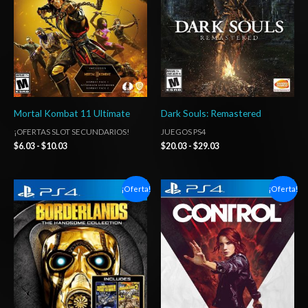
hasta
hasta
$10.03
$29.03
Mortal Kombat 11 Ultimate
Dark Souls: Remastered
¡OFERTAS SLOT SECUNDARIOS!
JUEGOS PS4
$
6.03
-
$
10.03
$
20.03
-
$
29.03
Rango
Rango
¡Oferta!
¡Oferta!
de
de
precios:
precios:
desde
desde
$6.03
$6.03
hasta
hasta
$10.03
$10.03