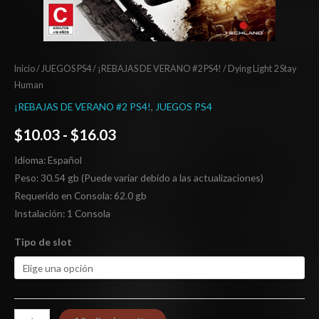
Inicio
/
JUEGOS PS4
/
¡REBAJAS DE VERANO #2 PS4!
/ Dying Light 2 Stay
Human
¡REBAJAS DE VERANO #2 PS4!
,
JUEGOS PS4
$
10.03
-
$
16.03
Idioma: Español
Peso: 30.54 gb (Puede variar debido a las actualizaciones)
Requerido en Consola: 62.0 gb
Instalación: 1 Consola
Tipo de slot