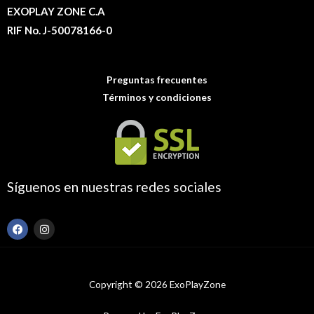
EXOPLAY ZONE C.A
RIF No. J-50078166-0
Preguntas frecuentes
Términos y condiciones
Síguenos en nuestras redes sociales
F
I
a
n
c
s
e
t
b
a
o
g
Copyright © 2026 ExoPlayZone
o
r
k
a
m