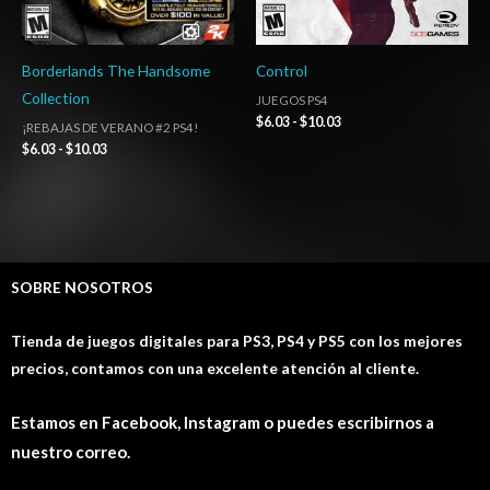
Borderlands The Handsome
Control
Collection
JUEGOS PS4
$
6.03
-
$
10.03
¡REBAJAS DE VERANO #2 PS4!
$
6.03
-
$
10.03
SOBRE NOSOTROS
Tienda de juegos digitales para PS3, PS4 y PS5 con los mejores
precios, contamos con una excelente atención al cliente.
Estamos en Facebook, Instagram o puedes escribirnos a
nuestro correo.