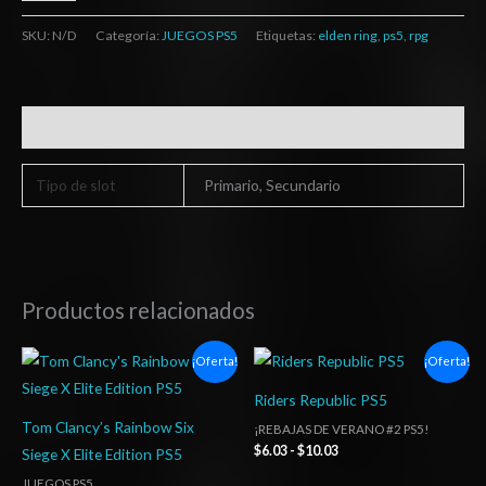
SKU:
N/D
Categoría:
JUEGOS PS5
Etiquetas:
elden ring
,
ps5
,
rpg
Información adicional
Tipo de slot
Primario, Secundario
Productos relacionados
Rango
Rango
¡Oferta!
¡Oferta!
de
de
precios:
precios:
Riders Republic PS5
desde
desde
$6.03
$6.03
Tom Clancy’s Rainbow Six
¡REBAJAS DE VERANO #2 PS5!
hasta
hasta
$
6.03
-
$
10.03
Siege X Elite Edition PS5
$10.03
$10.03
JUEGOS PS5