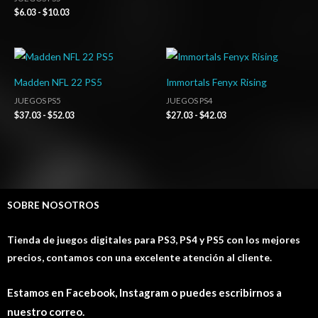
$
6.03
-
$
10.03
Rango
Rango
de
de
precios:
precios:
Madden NFL 22 PS5
Immortals Fenyx Rising
desde
desde
$37.03
$27.03
JUEGOS PS5
JUEGOS PS4
hasta
hasta
$
37.03
-
$
52.03
$
27.03
-
$
42.03
$52.03
$42.03
SOBRE NOSOTROS
Tienda de juegos digitales para PS3, PS4 y PS5 con los mejores
precios, contamos con una excelente atención al cliente.
Estamos en Facebook, Instagram o puedes escribirnos a
nuestro correo.