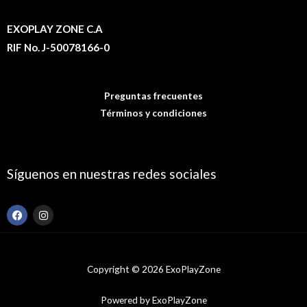
EXOPLAY ZONE C.A
RIF No. J-50078166-0
Preguntas frecuentes
Términos y condiciones
Síguenos en nuestras redes sociales
F
I
a
n
c
s
e
t
b
a
o
g
Copyright © 2026 ExoPlayZone
o
r
k
a
m
Powered by ExoPlayZone