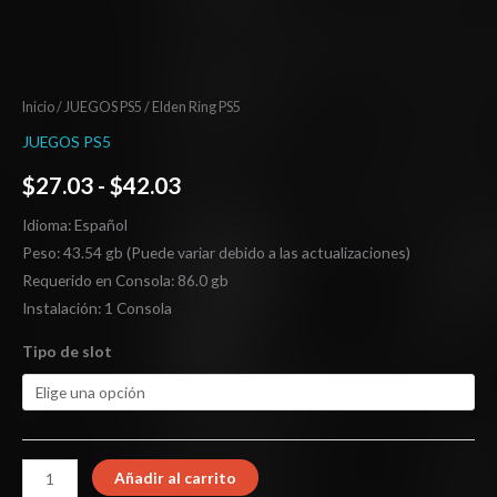
Inicio
/
JUEGOS PS5
/ Elden Ring PS5
JUEGOS PS5
$
27.03
-
$
42.03
Idioma: Español
Peso: 43.54 gb (Puede variar debido a las actualizaciones)
Requerido en Consola: 86.0 gb
Instalación: 1 Consola
Tipo de slot
Añadir al carrito