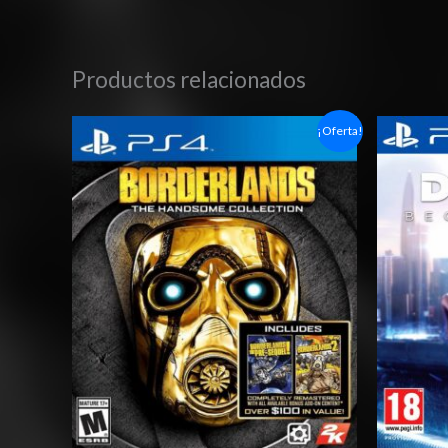
Productos relacionados
Rango
¡Oferta!
de
precios:
desde
$6.03
hasta
$10.03