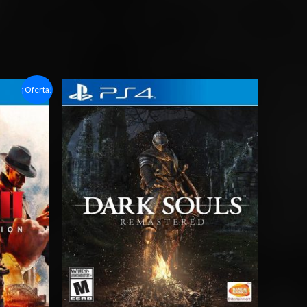
Rango
¡Oferta!
de
precios:
desde
$20.03
hasta
$29.03