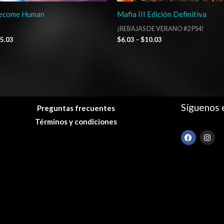
Become Human
Mafia III Edición Definitiva
¡REBAJAS DE VERANO #2 PS4!
5.03
$
6.03
-
$
10.03
Síguenos 
Preguntas frecuentes
Términos y condiciones
F
I
a
n
c
s
e
t
b
a
o
g
o
r
k
a
m