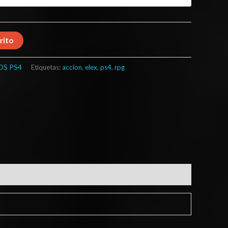
rito
OS PS4
Etiquetas:
accion
,
elex
,
ps4
,
rpg