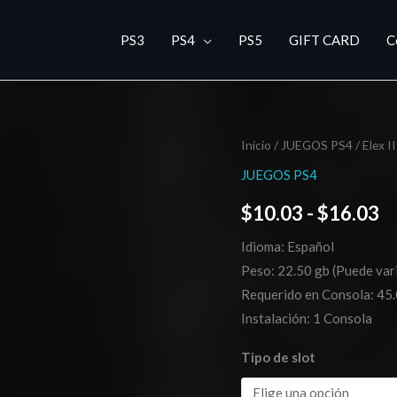
PS3
PS4
PS5
GIFT CARD
C
Elex
Inicio
/
JUEGOS PS4
/ Elex II
R
II
JUEGOS PS4
d
cantidad
$
10.03
-
$
16.03
pr
Idioma: Español
d
Peso: 22.50 gb (Puede vari
$
Requerido en Consola: 45.
Instalación: 1 Consola
h
Tipo de slot
$