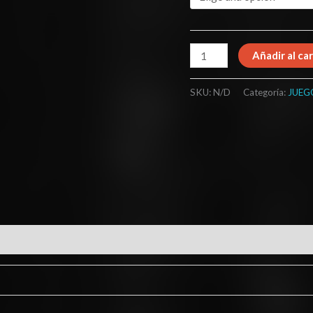
Añadir al car
SKU:
N/D
Categoría:
JUEG