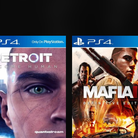
Rango
Rango
de
de
precios:
precios:
desde
desde
$10.03
$6.03
hasta
hasta
$15.03
$10.03