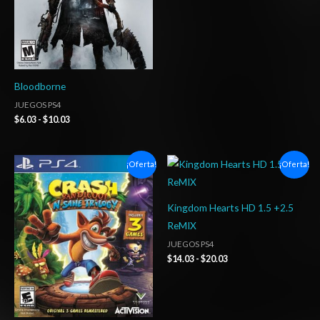
Bloodborne
JUEGOS PS4
$
6.03
-
$
10.03
Rango
Rango
¡Oferta!
¡Oferta!
de
de
precios:
precios:
desde
desde
$11.03
$14.03
Kingdom Hearts HD 1.5 +2.5
hasta
hasta
ReMIX
$18.03
$20.03
JUEGOS PS4
$
14.03
-
$
20.03