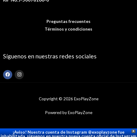
Preguntas frecuentes
Términos y condiciones
Síguenos en nuestras redes sociales
F
I
a
n
c
s
e
t
b
a
o
g
Copyright © 2026 ExoPlayZone
o
r
k
a
m
Powered by ExoPlayZone
¡Aviso! Nuestra cuenta de Instagram @exoplayzone fue
X
inhabilitada, síguenos en nuestra nueva cuenta oficial de Instagram