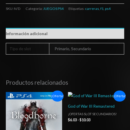
SKU:
N/D
Categoría:
JUEGOS PS4
Etiquetas:
carreras
,
f1
,
ps4
Información adicional
Tipo de slot
Primario, Secundario
Productos relacionados
Rango
Rango
¡Oferta!
¡Oferta!
de
de
precios:
precios:
God of War III Remastered
desde
desde
$6.03
$6.03
¡OFERTAS SLOT SECUNDARIOS!
hasta
hasta
$
6.03
-
$
10.03
$10.03
$10.03