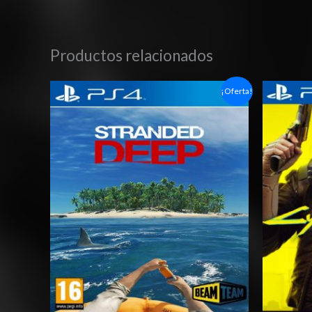
Productos relacionados
Rango
¡Oferta!
de
precios:
desde
$6.03
hasta
$10.03