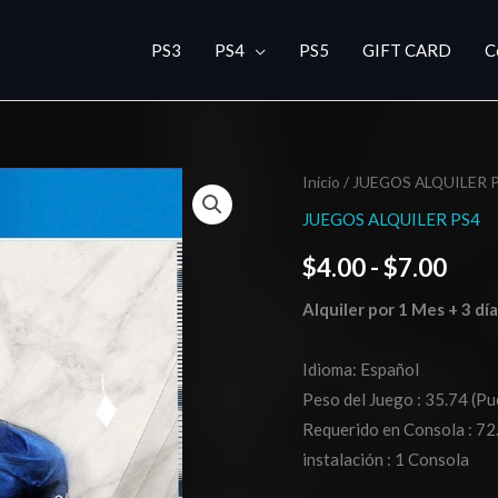
PS3
PS4
PS5
GIFT CARD
C
Fifa
Inicio
/
JUEGOS ALQUILER 
Ran
23-
JUEGOS ALQUILER PS4
de
cantidad
$
4.00
-
$
7.00
prec
Alquiler por 1 Mes + 3 dí
des
$4.0
Idioma: Español
Peso del Juego : 35.74 (Pu
hast
Requerido en Consola : 72
$7.0
instalación : 1 Consola