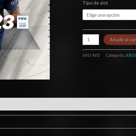
Tipo de slot
Añadir al car
SKU:
N/D
Categoría:
JUEG