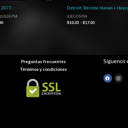
 2077-
Detroit: Become Human + Heav
UILER PS4
JUEGOS PS4
00
$
10.03
-
$
17.03
Síguenos 
Preguntas frecuentes
Términos y condiciones
F
I
a
n
c
s
e
t
b
a
o
g
o
r
k
a
m