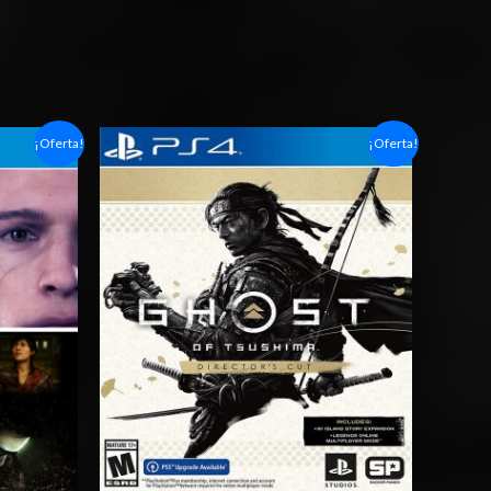
Rango
¡Oferta!
¡Oferta!
de
precios:
desde
$14.03
hasta
$20.03