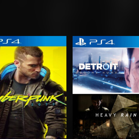
Rango
Rango
de
de
precios:
precios:
desde
desde
$5.00
$10.03
hasta
hasta
$8.00
$17.03