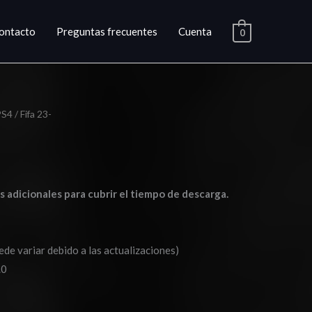
ontacto
Preguntas frecuentes
Cuenta
0
PS4
/ Fifa 23-
go
ios:
as adicionales para cubrir el tiempo de descarga.
de
0
ede variar debido a las actualizaciones)
a
.0
0