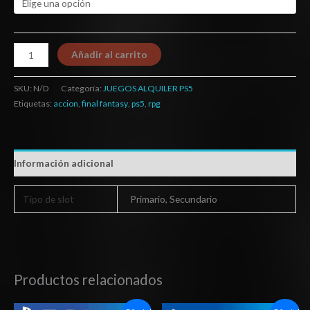
Añadir al carrito
SKU:
N/D
Categoría:
JUEGOS ALQUILER PS5
Etiquetas:
accion
,
final fantasy
,
ps5
,
rpg
Información adicional
Tipo de slot
Primario, Secundario
Productos relacionados
Rango
Rango