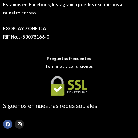
Estamos en Facebook, Instagram o puedes escribirnos a
nuestro correo.
EXOPLAY ZONE C.A
RIF No. J-50078166-0
Preguntas frecuentes
Términos y condiciones
Síguenos en nuestras redes sociales
F
I
a
n
c
s
e
t