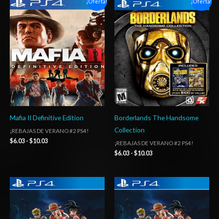
¡Oferta!
¡Oferta!
de
de
precios:
precios:
desde
desde
$6.03
$6.03
hasta
hasta
$10.03
$10.03
Mafia II Definitive Edition
Borderlands The Handsome
Collection
¡REBAJAS DE VERANO #2 PS4!
$
6.03
-
$
10.03
¡REBAJAS DE VERANO #2 PS4!
$
6.03
-
$
10.03
Rango
Rango
de
de
precios:
precios:
desde
desde
$5.00
$27.03