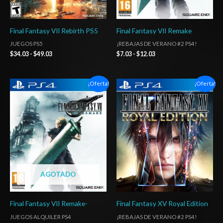
Final Fantasy VII Rebirth PS5
Final Fantasy VII Remake
JUEGOS PS5
¡REBAJAS DE VERANO #2 PS4!
$
34.03
-
$
49.03
$
7.03
-
$
12.03
Rango
Rango
¡Oferta!
¡Oferta!
de
de
precios:
precios:
desde
desde
$5.00
$10.03
hasta
hasta
$7.00
$16.03
AGOTADO
Final Fantasy VII Remake-
Final Fantasy XV Royal Edition
JUEGOS ALQUILER PS4
¡REBAJAS DE VERANO #2 PS4!