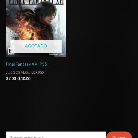
desde
$7.00
hasta
$10.00
AGOTADO
Final Fantasy XVI PS5-
JUEGOS ALQUILER PS5
$
7.00
-
$
10.00
B
Buscar