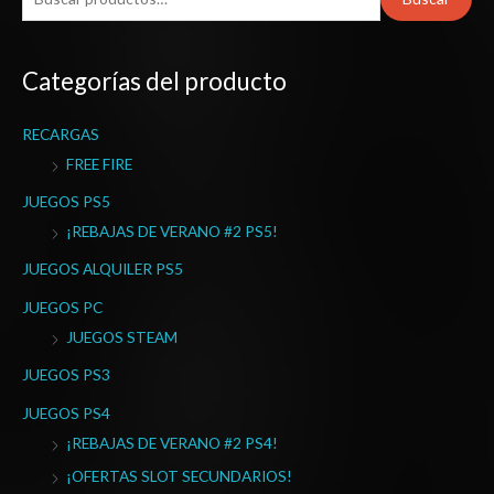
u
s
Categorías del producto
c
a
RECARGAS
r
FREE FIRE
p
o
JUEGOS PS5
r
¡REBAJAS DE VERANO #2 PS5!
:
JUEGOS ALQUILER PS5
JUEGOS PC
JUEGOS STEAM
JUEGOS PS3
JUEGOS PS4
¡REBAJAS DE VERANO #2 PS4!
¡OFERTAS SLOT SECUNDARIOS!