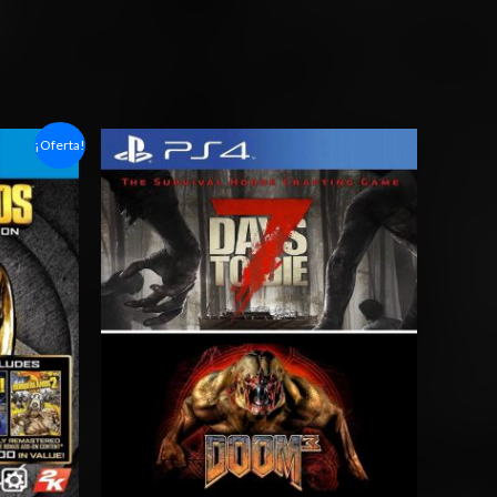
Rango
¡Oferta!
de
precios:
desde
$15.03
hasta
$24.03