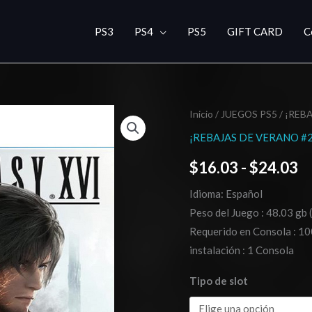
PS3
PS4
PS5
GIFT CARD
C
Final
Inicio
/
JUEGOS PS5
/
¡REBA
R
Fantasy
¡REBAJAS DE VERANO #2
d
XVI
$
16.03
-
$
24.03
PS5
pr
cantidad
Idioma: Español
d
Peso del Juego : 48.03 gb 
$
Requerido en Consola : 10
instalación : 1 Consola
h
Tipo de slot
$