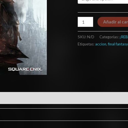
Añadir al car
SKU:
N/D
Categorías:
¡REB
Etiquetas:
accion
,
final fantasy