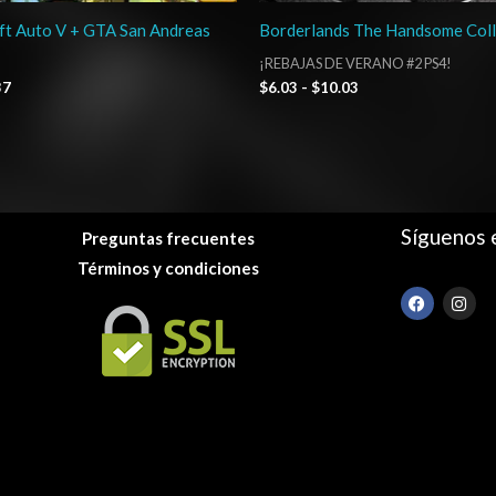
ft Auto V + GTA San Andreas
Borderlands The Handsome Coll
¡REBAJAS DE VERANO #2 PS4!
37
$
6.03
-
$
10.03
Síguenos 
Preguntas frecuentes
Términos y condiciones
F
I
a
n
c
s
e
t
b
a
o
g
o
r
k
a
m