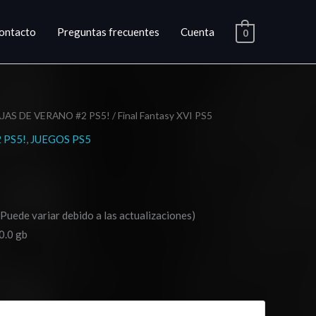
ontacto
Preguntas frecuentes
Cuenta
0
JAS DE VERANO #2 PS5!
/ Final Fantasy XVI PS5
ango
 PS5!
,
JUEGOS PS5
e
ecios:
esde
(Puede variar debido a las actualizaciones)
16.03
0.0 gb
asta
24.03