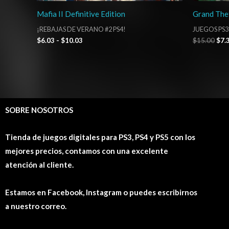
Mafia II Definitive Edition
Grand The
¡REBAJAS DE VERANO #2 PS4!
JUEGOS PS3
$
6.03
-
$
10.03
$
15.00
$
7.
SOBRE NOSOTROS
Tienda de juegos digitales para PS3, PS4 y PS5 con los
mejores precios, contamos con una excelente
atención al cliente.
Estamos en Facebook, Instagram o puedes escribirnos
a nuestro correo.