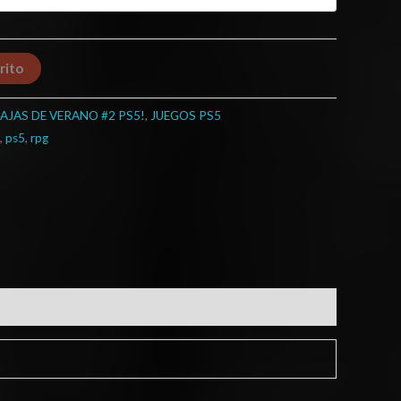
rito
AJAS DE VERANO #2 PS5!
,
JUEGOS PS5
,
ps5
,
rpg