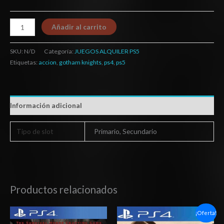
Añadir al carrito
SKU:
N/D
Categoría:
JUEGOS ALQUILER PS5
Etiquetas:
accion
,
gotham knights
,
ps4
,
ps5
Información adicional
Tipo de slot
Primario, Secundario
Productos relacionados
Rango
Rango
¡Oferta!
de
de