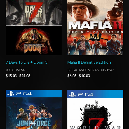
precios:
precios:
desde
desde
$15.03
$6.03
hasta
hasta
$24.03
$10.03
7 Days to Die + Doom 3
Mafia II Definitive Edition
JUEGOS PS4
¡REBAJAS DE VERANO #2 PS4!
$
15.03
-
$
24.03
$
6.03
-
$
10.03
Rango
Rango
de
de
precios:
precios:
desde
desde
$27.03
$16.03
hasta
hasta
$42.03
$24.03