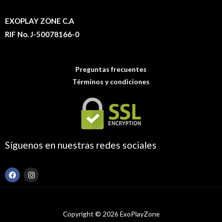
EXOPLAY ZONE C.A
RIF No. J-50078166-0
Preguntas frecuentes
Términos y condiciones
Síguenos en nuestras redes sociales
F
I
a
n
c
s
e
t
b
a
o
g
Copyright © 2026 ExoPlayZone
o
r