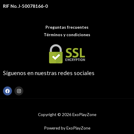
RIF No. J-50078166-0
Preguntas frecuentes
Términos y condiciones
Síguenos en nuestras redes sociales
F
I
a
n
c
s
e
t
b
a
o
g
Copyright © 2026 ExoPlayZone
o
r
k
a
m
Powered by ExoPlayZone