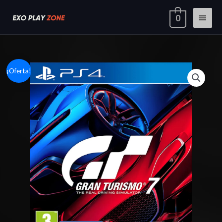
Ir
Menú
0
al
contenido
princi
Gran
Rango
¡Oferta!
Turismo
de
7
cantidad
precios:
desde
$14.03
hasta
$20.03