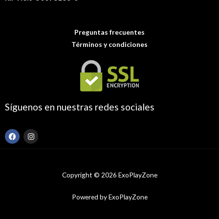
Preguntas frecuentes
Términos y condiciones
Síguenos en nuestras redes sociales
F
I
a
n
c
s
e
t
b
a
o
g
Copyright © 2026 ExoPlayZone
o
r
k
a
m
Powered by ExoPlayZone