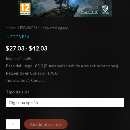
Inicio
/
JUEGOS PS4
/ Hogwarts Legacy
JUEGOS PS4
$
27.03
-
$
42.03
Idioma: Español
Peso del Juego : 85.0 (Puede variar debido a las actualizaciones)
Requerido en Consola : 170.0
instalación : 1 Consola
Tipo de slot
Añadir al carrito