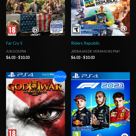
Far Cry 5
Riders Republic
JUEGOS PS4
¡REBAJAS DE VERANO #2 PS4!
$
6.03
-
$
10.03
$
6.03
-
$
10.03
Rango
Rango
¡Oferta!
de
de
precios:
precios:
desde
desde
$6.03
$27.03
hasta
hasta
$10.03
$42.03