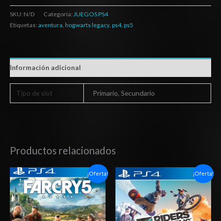
SKU:
N/D
Categoría:
JUEGOS PS4
Etiquetas:
aventura
,
hogwarts legacy
,
ps4
,
ps5
Información adicional
Tipo de slot
Primario, Secundario
Productos relacionados
Rango
Rango
¡Oferta!
¡Oferta!
de
de
precios:
precios:
desde
desde
$6.03
$6.03
hasta
hasta
$10.03
$10.03