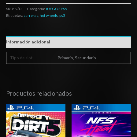
SKU:
N/D
Categoría:
JUEGOS PS5
Etiquetas:
carreras
,
hot wheels
,
ps5
Información adicional
Tipo de slot
Primario, Secundario
Productos relacionados
Rango
Rango
de
de
precios:
precios:
desde
desde
$27.03
$5.00
hasta
hasta
$42.03
$8.00