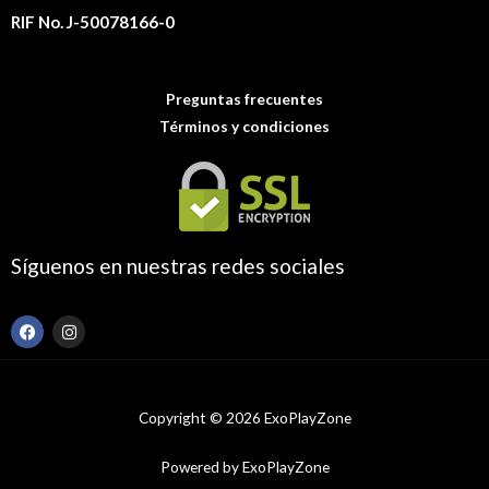
RIF No. J-50078166-0
Preguntas frecuentes
Términos y condiciones
Síguenos en nuestras redes sociales
F
I
a
n
c
s
e
t
b
a
o
g
Copyright © 2026 ExoPlayZone
o
r
k
a
m
Powered by ExoPlayZone