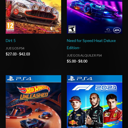
Dirt 5
Need for Speed Heat Deluxe
Edition-
JUEGOS PS4
$
27.03
-
$
42.03
JUEGOS ALQUILER PS4
$
5.00
-
$
8.00
Rango
Rango
de
de
precios:
precios:
desde
desde
$20.03
$27.03
hasta
hasta
$29.03
$42.03