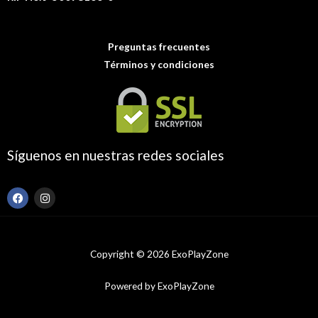
Preguntas frecuentes
Términos y condiciones
Síguenos en nuestras redes sociales
F
I
a
n
c
s
e
t
b
a
o
g
Copyright © 2026 ExoPlayZone
o
r
k
a
m
Powered by ExoPlayZone