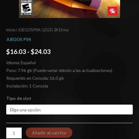
Inicio
/
JUEGOS PS4
/ LEGO 2K Drive
JUEGOS PS4
$
16.03
-
$
24.03
Idioma: Español
Peso: 7.96 gb (Puede variar debido a las actualizaciones)
Requerido en Consola: 16.0 gb
Instalación: 1 Consola
Tipo de slot
Añadir al carrito