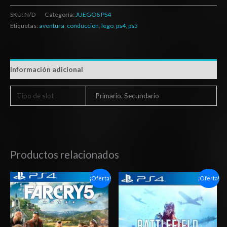
SKU:
N/D
Categoría:
JUEGOS PS4
Etiquetas:
aventura
,
conduccion
,
lego
,
ps4
,
ps5
Información adicional
Tipo de slot
Primario, Secundario
Productos relacionados
Rango
Rango
¡Oferta!
¡Oferta!
de
de
precios:
precios:
desde
desde
$6.03
$6.03
hasta
hasta
$10.03
$10.03