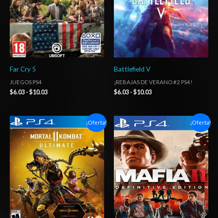
Far Cry 5
Battlefield V
JUEGOS PS4
¡REBAJAS DE VERANO #2 PS4!
$
6.03
-
$
10.03
$
6.03
-
$
10.03
Rango
Rango
¡Oferta!
¡Oferta!
de
de
precios:
precios:
desde
desde
$6.03
$6.03
hasta
hasta
$10.03
$10.03