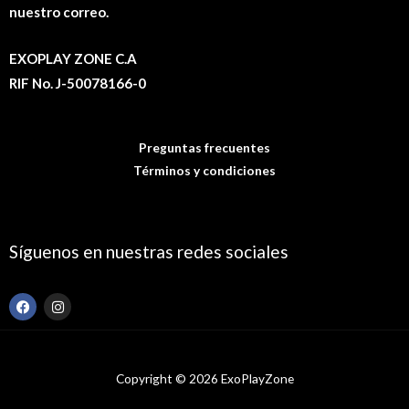
nuestro correo.
EXOPLAY ZONE C.A
RIF No. J-50078166-0
Preguntas frecuentes
Términos y condiciones
Síguenos en nuestras redes sociales
F
I
a
n
c
s
e
t
b
a
o
g
Copyright © 2026 ExoPlayZone
o
r
k
a
m