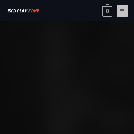
Ir
Menú
0
al
contenido
princi
Madden
Rango
NFL
de
25
cantidad
precios:
desde
$34.03
hasta
$49.03