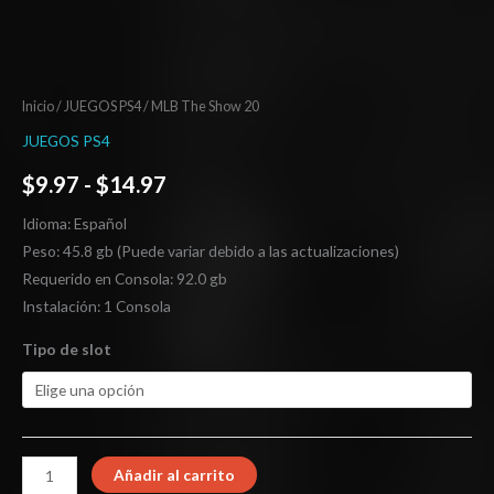
Inicio
/
JUEGOS PS4
/ MLB The Show 20
JUEGOS PS4
$
9.97
-
$
14.97
Idioma: Español
Peso: 45.8 gb (Puede variar debido a las actualizaciones)
Requerido en Consola: 92.0 gb
Instalación: 1 Consola
Tipo de slot
Añadir al carrito