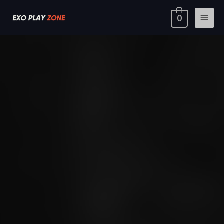
Ir
Menú
0
al
contenido
princi
MLB
Rango
The
de
Show
20
precios:
cantidad
desde
$9.97
hasta
$14.97