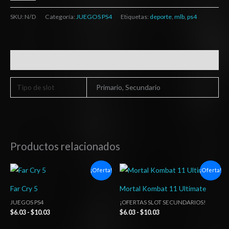
SKU:
N/D
Categoría:
JUEGOS PS4
Etiquetas:
deporte
,
mlb
,
ps4
Información adicional
Tipo de slot
Primario, Secundario
Productos relacionados
Rango
Rango
¡Oferta!
¡Oferta!
de
de
precios:
precios:
Far Cry 5
Mortal Kombat 11 Ultimate
desde
desde
$6.03
$6.03
JUEGOS PS4
¡OFERTAS SLOT SECUNDARIOS!
hasta
hasta
$
6.03
-
$
10.03
$
6.03
-
$
10.03
$10.03
$10.03