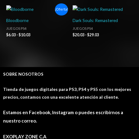
Rango
Rango
¡Oferta!
de
de
precios:
precios:
Bloodborne
Dark Souls: Remastered
desde
desde
$6.03
$20.03
JUEGOS PS4
JUEGOS PS4
hasta
hasta
$
6.03
-
$
10.03
$
20.03
-
$
29.03
$10.03
$29.03
SOBRE NOSOTROS
Tienda de juegos digitales para PS3, PS4 y PS5 con los mejores
precios, contamos con una excelente atención al cliente.
Estamos en Facebook, Instagram o puedes escribirnos a
nuestro correo.
EXOPLAY ZONE C.A