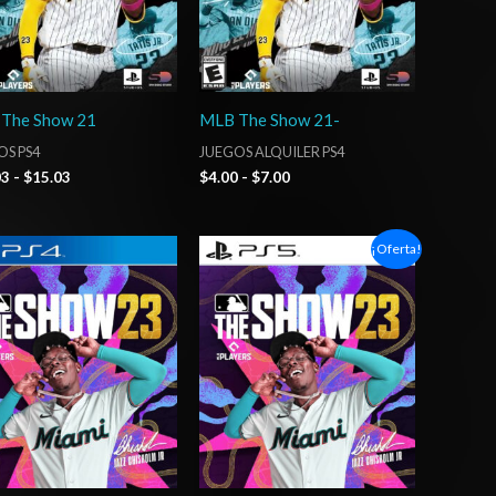
The Show 21
MLB The Show 21-
OS PS4
JUEGOS ALQUILER PS4
03
-
$
15.03
$
4.00
-
$
7.00
Rango
Rango
¡Oferta!
de
de
precios:
precios:
desde
desde
$10.03
$7.03
hasta
hasta
$15.03
$12.03