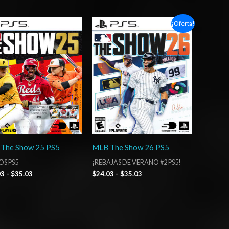
Rango
Rango
¡Oferta!
de
de
precios:
precios:
desde
desde
$24.03
$24.03
hasta
hasta
$35.03
$35.03
The Show 25 PS5
MLB The Show 26 PS5
OS PS5
¡REBAJAS DE VERANO #2 PS5!
03
-
$
35.03
$
24.03
-
$
35.03