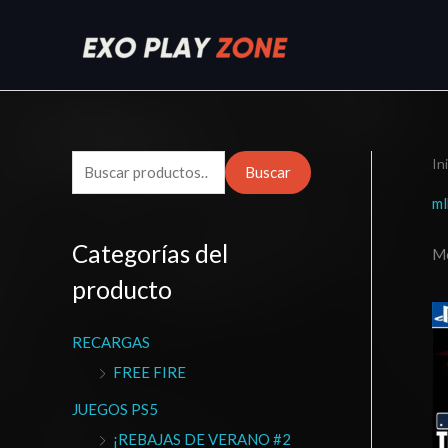
Ir
al
contenido
In
B
Buscar
u
ml
s
Categorías del
Mo
c
producto
a
r
RECARGAS
p
FREE FIRE
o
r
JUEGOS PS5
:
¡REBAJAS DE VERANO #2