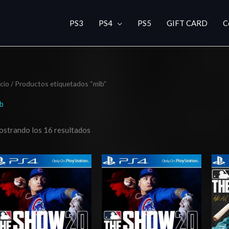
PS3
PS4
PS5
GIFT CARD
C
icio
/ Productos etiquetados “mlb”
b
strando los 16 resultados
Rango
Rango
de
de
precios:
precios:
desde
desde
$3.00
$9.97
hasta
hasta
$6.00
$14.97