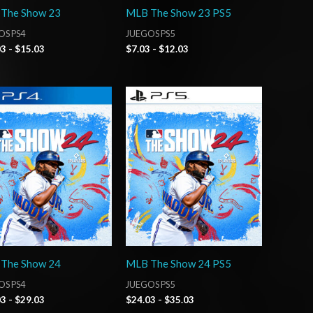
The Show 23
MLB The Show 23 PS5
OS PS4
JUEGOS PS5
03
-
$
15.03
$
7.03
-
$
12.03
Rango
Rango
de
de
precios:
precios:
desde
desde
$20.03
$24.03
hasta
hasta
$29.03
$35.03
The Show 24
MLB The Show 24 PS5
OS PS4
JUEGOS PS5
03
-
$
29.03
$
24.03
-
$
35.03