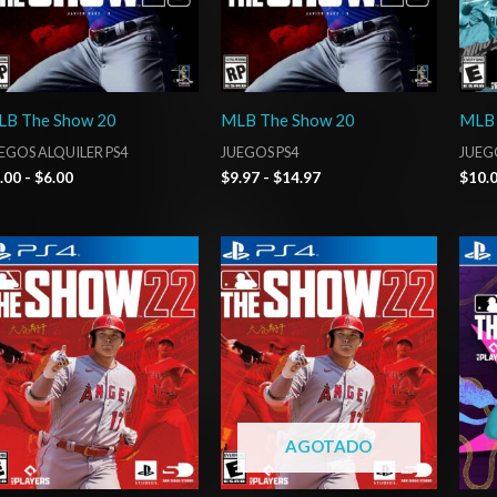
LB The Show 20
MLB The Show 20
MLB 
EGOS ALQUILER PS4
JUEGOS PS4
JUEG
.00
-
$
6.00
$
9.97
-
$
14.97
$
10.
Rango
Rango
de
de
precios:
precios:
desde
desde
$10.03
$5.00
hasta
hasta
$15.03
$8.00
AGOTADO