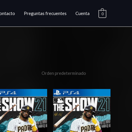
ontacto
Preguntas frecuentes
Cuenta
0
Rango
Rango
de
de
precios:
precios:
desde
desde
$10.03
$4.00
hasta
hasta
$15.03
$7.00