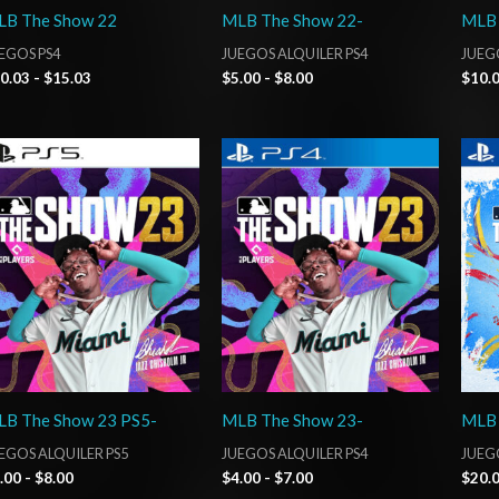
LB The Show 22
MLB The Show 22-
MLB 
EGOS PS4
JUEGOS ALQUILER PS4
JUEG
0.03
-
$
15.03
$
5.00
-
$
8.00
$
10.
Rango
Rango
de
de
precios:
precios:
desde
desde
$5.00
$4.00
hasta
hasta
$8.00
$7.00
B The Show 23 PS5-
MLB The Show 23-
MLB 
EGOS ALQUILER PS5
JUEGOS ALQUILER PS4
JUEG
.00
-
$
8.00
$
4.00
-
$
7.00
$
20.