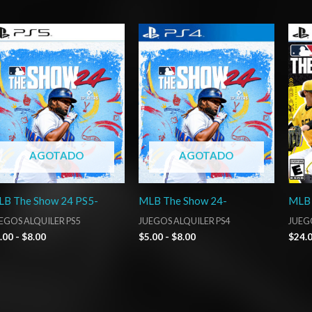
Rango
Rango
de
de
precios:
precios:
desde
desde
$5.00
$5.00
hasta
hasta
$8.00
$8.00
AGOTADO
AGOTADO
B The Show 24 PS5-
MLB The Show 24-
MLB 
EGOS ALQUILER PS5
JUEGOS ALQUILER PS4
JUEG
.00
-
$
8.00
$
5.00
-
$
8.00
$
24.