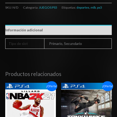
SKU:
N/D
Categoría:
JUEGOS PS5
Etiquetas:
deportes
,
mlb
,
ps5
Información adicional
Tipo de slot
Primario, Secundario
Productos relacionados
Rango
Rango
¡Oferta!
¡Oferta!
de
de
precios:
precios:
desde
desde
$15.03
$14.03
hasta
hasta
$25.03
$20.03