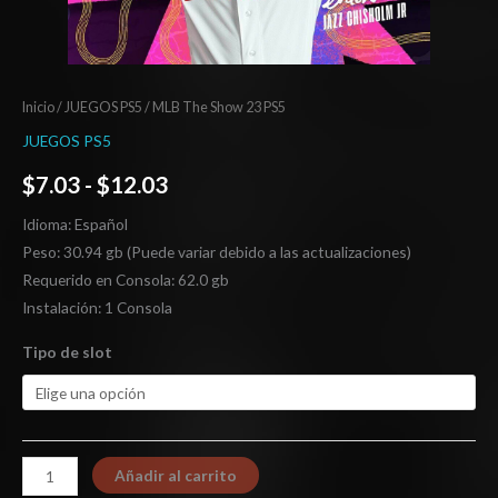
Inicio
/
JUEGOS PS5
/ MLB The Show 23 PS5
JUEGOS PS5
$
7.03
-
$
12.03
Idioma: Español
Peso: 30.94 gb (Puede variar debido a las actualizaciones)
Requerido en Consola: 62.0 gb
Instalación: 1 Consola
Tipo de slot
Añadir al carrito