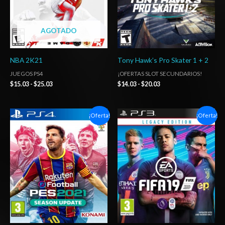
AGOTADO
NBA 2K21
Tony Hawk’s Pro Skater 1 + 2
JUEGOS PS4
¡OFERTAS SLOT SECUNDARIOS!
$
15.03
-
$
25.03
$
14.03
-
$
20.03
Rango
El
El
¡Oferta!
¡Oferta!
de
precio
precio
precios:
original
actual
desde
era:
es:
$7.30
$12.03.
$5.03.
hasta
$12.03