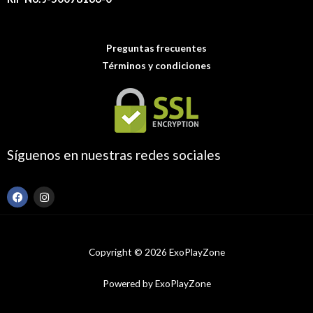
Preguntas frecuentes
Términos y condiciones
Síguenos en nuestras redes sociales
F
I
a
n
c
s
e
t
b
a
o
g
Copyright © 2026 ExoPlayZone
o
r
k
a
m
Powered by ExoPlayZone