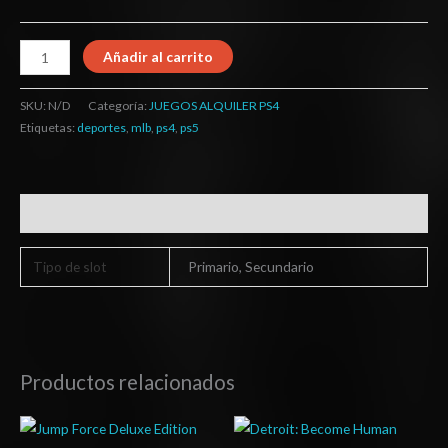
Añadir al carrito
SKU:
N/D
Categoría:
JUEGOS ALQUILER PS4
Etiquetas:
deportes
,
mlb
,
ps4
,
ps5
Información adicional
Tipo de slot
Primario, Secundario
Productos relacionados
Rango
Rango
de
de