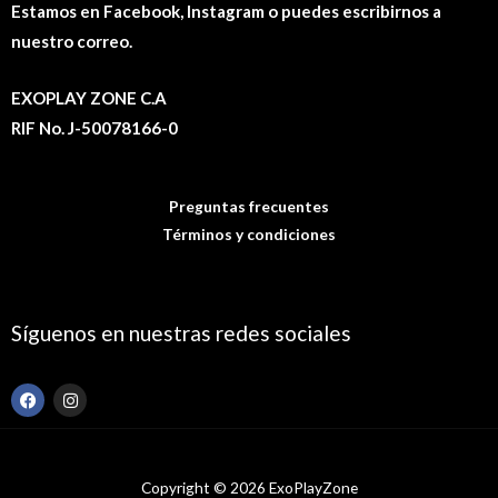
Estamos en Facebook, Instagram o puedes escribirnos a
nuestro correo.
EXOPLAY ZONE C.A
RIF No. J-50078166-0
Preguntas frecuentes
Términos y condiciones
Síguenos en nuestras redes sociales
F
I
a
n
c
s
e
t
b
a
o
g
Copyright © 2026 ExoPlayZone
o
r