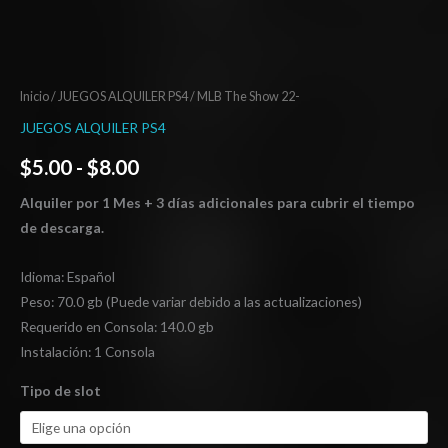
Inicio
/
JUEGOS ALQUILER PS4
/ MLB The Show 22-
JUEGOS ALQUILER PS4
$
5.00
-
$
8.00
Alquiler por 1 Mes + 3 días adicionales para cubrir el tiempo
de descarga.
Idioma: Español
Peso: 70.0 gb (Puede variar debido a las actualizaciones)
Requerido en Consola: 140.0 gb
Instalación: 1 Consola
Tipo de slot