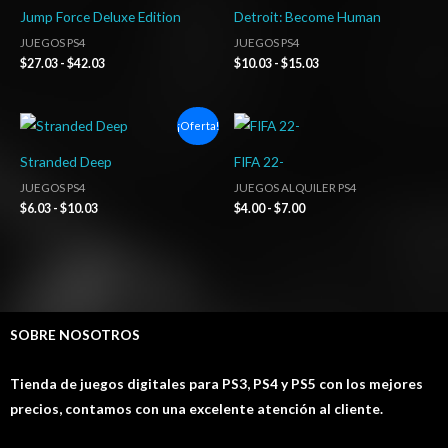
precios:
precios:
Jump Force Deluxe Edition
Detroit: Become Human
desde
desde
$27.03
$10.03
JUEGOS PS4
JUEGOS PS4
hasta
hasta
$
27.03
-
$
42.03
$
10.03
-
$
15.03
$42.03
$15.03
Rango
Rango
¡Oferta!
de
de
precios:
precios:
Stranded Deep
FIFA 22-
desde
desde
$6.03
$4.00
JUEGOS PS4
JUEGOS ALQUILER PS4
hasta
hasta
$
6.03
-
$
10.03
$
4.00
-
$
7.00
$10.03
$7.00
SOBRE NOSOTROS
Tienda de juegos digitales para PS3, PS4 y PS5 con los mejores
precios, contamos con una excelente atención al cliente.