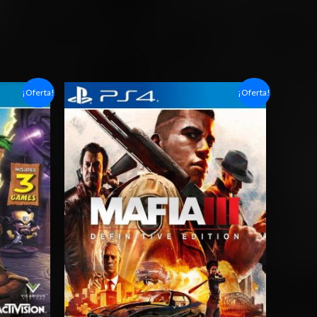
Rango
¡Oferta!
¡Oferta!
de
precios:
desde
$6.03
hasta
$10.03