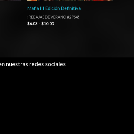
Mafia III Edición Definitiva
¡REBAJAS DE VERANO #2 PS4!
$
6.03
-
$
10.03
en nuestras redes sociales