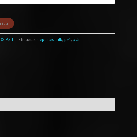
rito
OS PS4
Etiquetas:
deportes
,
mlb
,
ps4
,
ps5