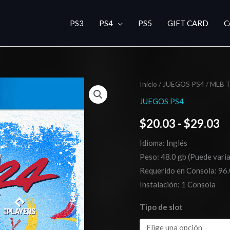
PS3
PS4
PS5
GIFT CARD
C
MLB
Inicio
/
JUEGOS PS4
/ MLB 
R
The
JUEGOS PS4
d
Show
$
20.03
-
$
29.03
24
pr
cantidad
Idioma: Inglés
d
Peso: 48.0 gb (Puede varia
$
Requerido en Consola: 96.
Instalación: 1 Consola
h
Tipo de slot
$