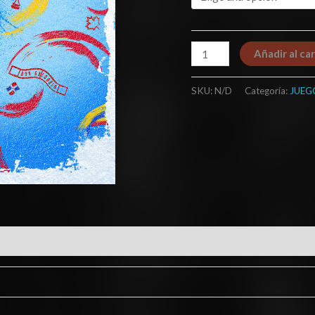
Añadir al car
SKU:
N/D
Categoría:
JUEG