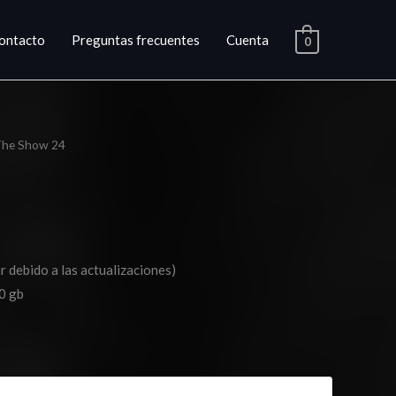
ontacto
Preguntas frecuentes
Cuenta
0
The Show 24
ango
e
ecios:
esde
r debido a las actualizaciones)
20.03
0 gb
asta
29.03