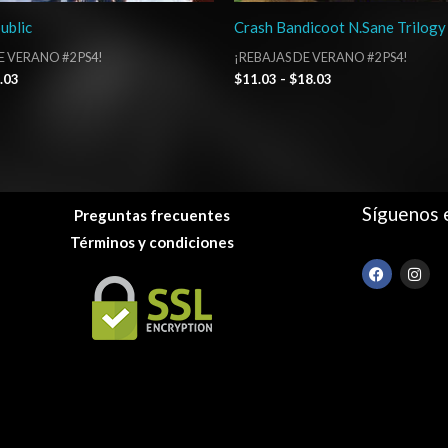
ublic
Crash Bandicoot N.Sane Trilogy
E VERANO #2 PS4!
¡REBAJAS DE VERANO #2 PS4!
.03
$
11.03
-
$
18.03
Síguenos 
Preguntas frecuentes
Términos y condiciones
F
I
a
n
c
s
e
t
b
a
o
g
o
r
k
a
m