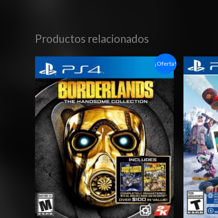
Productos relacionados
Rango
¡Oferta!
de
precios:
desde
$6.03
hasta
$10.03