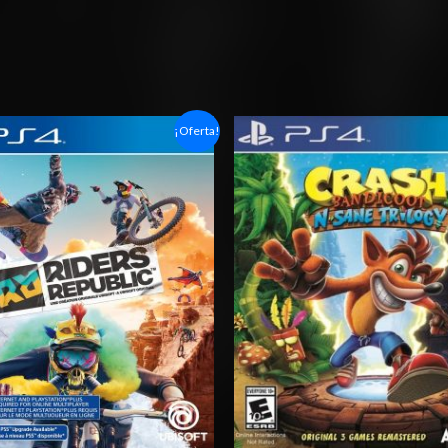
Rango
Rango
¡Oferta!
de
de
precios:
precios:
desde
desde
$6.03
$11.03
hasta
hasta
$10.03
$18.03