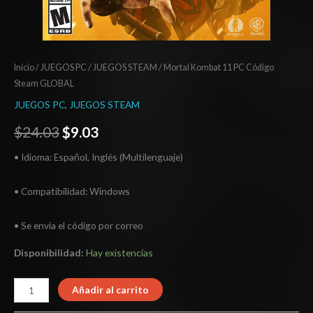
Inicio
/
JUEGOS PC
/
JUEGOS STEAM
/ Mortal Kombat 11 PC Código
Steam GLOBAL
JUEGOS PC
,
JUEGOS STEAM
$
24.03
$
9.03
• Idioma: Español, Inglés (Multilenguaje)
• Compatibilidad: Windows
• Se envía el código por correo
Disponibilidad:
Hay existencias
Añadir al carrito