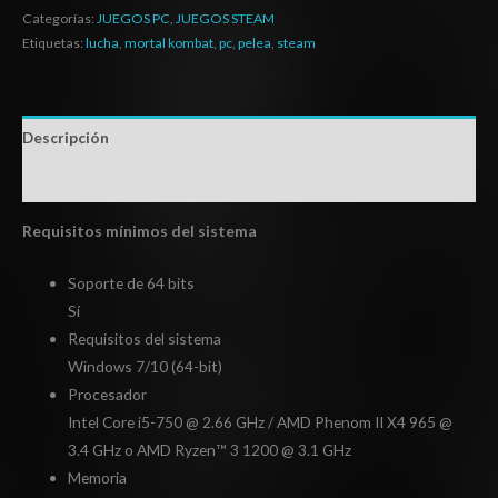
Categorías:
JUEGOS PC
,
JUEGOS STEAM
Etiquetas:
lucha
,
mortal kombat
,
pc
,
pelea
,
steam
Descripción
Información adicional
Requisitos mínimos del sistema
Soporte de 64 bits
Sí
Requisitos del sistema
Windows 7/10 (64-bit)
Procesador
Intel Core i5-750 @ 2.66 GHz / AMD Phenom II X4 965 @
3.4 GHz o AMD Ryzen™ 3 1200 @ 3.1 GHz
Memoria