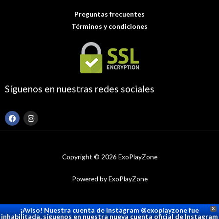
Preguntas frecuentes
Términos y condiciones
Síguenos en nuestras redes sociales
F
I
a
n
c
s
e
t
b
a
o
g
Copyright © 2026 ExoPlayZone
o
r
k
a
m
Powered by ExoPlayZone
¡Aviso! Nuestra cuenta de Instagram @exoplayzone fue
X
inhabilitada, síguenos en nuestra nueva cuenta oficial de Instagram