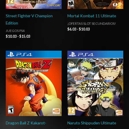
Street Fighter V Champion
Mortal Kombat 11 Ultimate
Edition
¡OFERTAS SLOT SECUNDARIOS!
$
6.03
-
$
10.03
JUEGOS PS4
$
10.03
-
$
15.03
Rango
Rango
de
de
precios:
precios:
desde
desde
$5.00
$5.00
hasta
hasta
$8.00
$8.00
Dragon Ball Z Kakarot-
Naruto Shippuden Ultimate