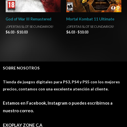
God of War III Remastered
Mortal Kombat 11 Ultimate
¡OFERTAS SLOT SECUNDARIOS!
¡OFERTAS SLOT SECUNDARIOS!
$
6.03
-
$
10.03
$
6.03
-
$
10.03
SOBRE NOSOTROS
Tienda de juegos digitales para PS3, PS4 y PS5 con los mejores
precios, contamos con una excelente atención al cliente.
Estamos en Facebook, Instagram o puedes escribirnos a
nuestro correo.
EXOPLAY ZONE C.A