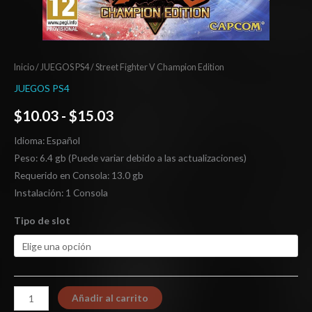
Inicio
/
JUEGOS PS4
/ Street Fighter V Champion Edition
JUEGOS PS4
$
10.03
-
$
15.03
Idioma: Español
Peso: 6.4 gb (Puede variar debido a las actualizaciones)
Requerido en Consola: 13.0 gb
Instalación: 1 Consola
Tipo de slot
Añadir al carrito