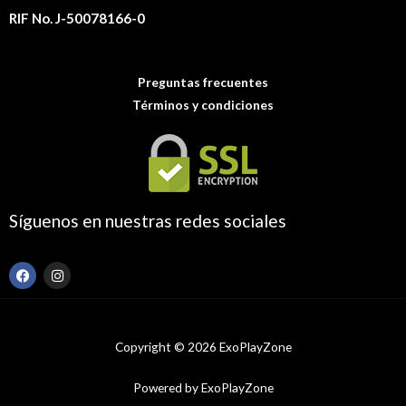
RIF No. J-50078166-0
Preguntas frecuentes
Términos y condiciones
Síguenos en nuestras redes sociales
F
I
a
n
c
s
e
t
b
a
o
g
Copyright © 2026 ExoPlayZone
o
r
k
a
m
Powered by ExoPlayZone