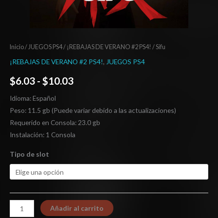
Inicio
/
JUEGOS PS4
/
¡REBAJAS DE VERANO #2 PS4!
/ Sifu
¡REBAJAS DE VERANO #2 PS4!
,
JUEGOS PS4
$
6.03
-
$
10.03
Idioma: Español
Peso: 11.5 gb (Puede variar debido a las actualizaciones)
Requerido en Consola: 23.0 gb
Instalación: 1 Consola
Tipo de slot
Añadir al carrito