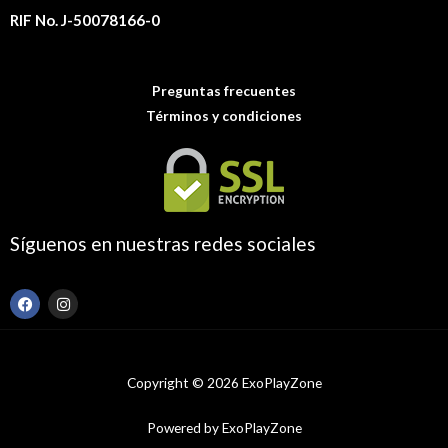
RIF No. J-50078166-0
Preguntas frecuentes
Términos y condiciones
Síguenos en nuestras redes sociales
F
I
a
n
c
s
e
t
b
a
o
g
Copyright © 2026 ExoPlayZone
o
r
k
a
m
Powered by ExoPlayZone