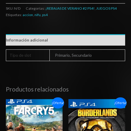
SKU:
N/D
Categorías:
¡REBAJAS DE VERANO #2 PS4!
,
JUEGOS PS4
Etiquetas:
accion
,
nifu
,
ps4
Información adicional
Tipo de slot
Primario, Secundario
Productos relacionados
Rango
Rango
¡Oferta!
¡Oferta!
de
de
precios:
precios:
desde
desde
$6.03
$6.03
hasta
hasta
$10.03
$10.03