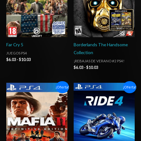
Far Cry 5
Borderlands The Handsome
Collection
JUEGOS PS4
$
6.03
-
$
10.03
¡REBAJAS DE VERANO #2 PS4!
$
6.03
-
$
10.03
Rango
Rango
¡Oferta!
¡Oferta!
de
de
precios:
precios:
desde
desde
$6.03
$6.03
hasta
hasta
$10.03
$10.03