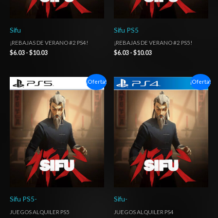
Sifu
Sifu PS5
¡REBAJAS DE VERANO #2 PS4!
¡REBAJAS DE VERANO #2 PS5!
$
6.03
-
$
10.03
$
6.03
-
$
10.03
Rango
Rango
¡Oferta!
¡Oferta!
de
de
precios:
precios:
desde
desde
$4.00
$4.00
hasta
hasta
$7.00
$7.00
Sifu PS5-
Sifu-
JUEGOS ALQUILER PS5
JUEGOS ALQUILER PS4