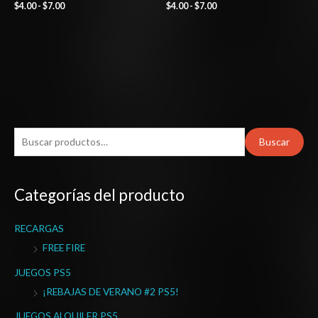
$
4.00
-
$
7.00
$
4.00
-
$
7.00
B
Buscar
u
s
Categorías del producto
c
a
RECARGAS
r
FREE FIRE
p
o
JUEGOS PS5
r
¡REBAJAS DE VERANO #2 PS5!
:
JUEGOS ALQUILER PS5