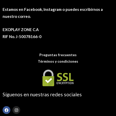
Estamos en Facebook, Instagram o puedes escribirnos a
nuestro correo.
EXOPLAY ZONE C.A
RIF No. J-50078166-0
Preguntas frecuentes
Términos y condiciones
Síguenos en nuestras redes sociales
F
I
a
n
c
s