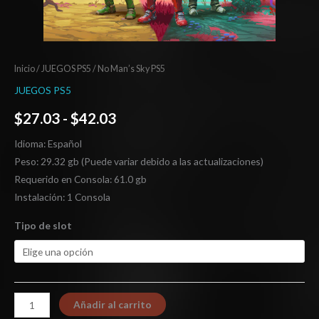
Inicio
/
JUEGOS PS5
/ No Man’s Sky PS5
JUEGOS PS5
$
27.03
-
$
42.03
Idioma: Español
Peso: 29.32 gb (Puede variar debido a las actualizaciones)
Requerido en Consola: 61.0 gb
Instalación: 1 Consola
Tipo de slot
Añadir al carrito