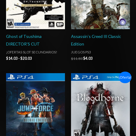
Ghost of Tsushima
Assassin’s Creed III Classic
DIRECTOR’S CUT
Edition
¡OFERTAS SLOT SECUNDARIOS!
JUEGOS PS3
$
14.03
-
$
20.03
$
11.83
$
4.03
Rango
Rango
¡Oferta!
de
de
precios:
precios:
desde
desde
$5.00
$6.03
hasta
hasta
$8.00
$10.03