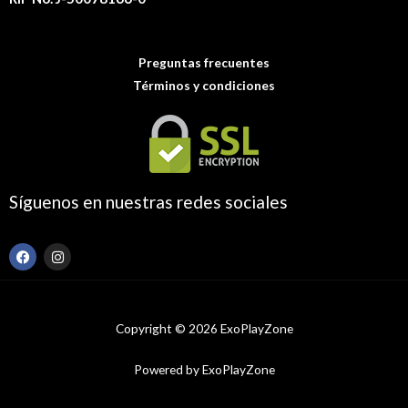
Preguntas frecuentes
Términos y condiciones
Síguenos en nuestras redes sociales
F
I
a
n
c
s
e
t
b
a
o
g
Copyright © 2026 ExoPlayZone
o
r
k
a
m
Powered by ExoPlayZone